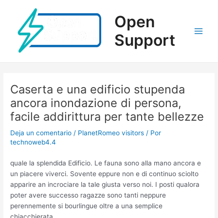
Ir
al
Open
contenido
Support
Main
Men
Caserta e una edificio stupenda
ancora inondazione di persona,
facile addirittura per tante bellezze
Deja un comentario
/
PlanetRomeo visitors
/ Por
technoweb4.4
quale la splendida Edificio. Le fauna sono alla mano ancora e
un piacere viverci. Sovente eppure non e di continuo sciolto
apparire an incrociare la tale giusta verso noi. I posti qualora
poter avere successo ragazze sono tanti neppure
perennemente si bourlingue oltre a una semplice
chiacchierata.