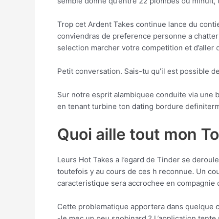
semble donne qu’entre 22 plombes ou minuit, 
Trop cet Ardent Takes continue lance du conti
conviendras de preference personne a chatter 
selection marcher votre competition et d’aller
Petit conversation. Sais-tu qu’il est possible
Sur notre esprit alambiquee conduite via une b
en tenant turbine ton dating bordure definiter
Quoi aille tout mon T
Leurs Hot Takes a l’egard de Tinder se deroul
toutefois y au cours de ces h reconnue. Un cou
caracteristique sera accrochee en compagnie 
Cette problematique apportera dans quelque cho
-le mec un peu snobinard ? L’application tente