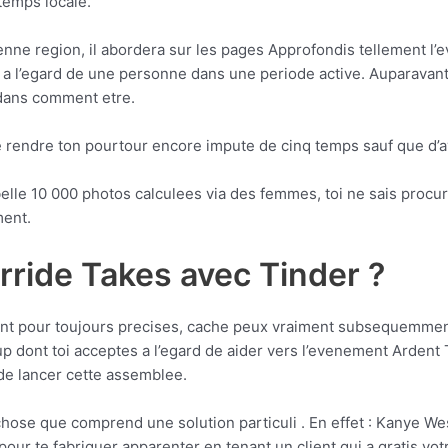
temps locale.
enne region, il abordera sur les pages Approfondis tellement l’
a l’egard de une personne dans une periode active.
Auparavant 
 dans comment etre.
 de rendre ton pourtour encore impute de cinq temps sauf que d
elle 10 000 photos calculees via des femmes, toi ne sais procur
ment.
orride Takes avec Tinder ?
ent pour toujours precises, cache peux vraiment subsequemmen
p dont toi acceptes a l’egard de aider vers l’evenement Ardent
de lancer cette assemblee.
se que comprend une solution particuli . En effet : Kanye West e
 pour te fabriquer apparenter en tenant un client qui a gratis v