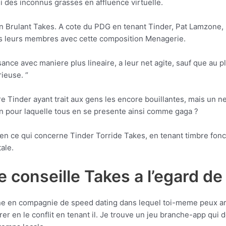
i des inconnus grasses en affluence virtuelle.
en Brulant Takes. A cote du PDG en tenant Tinder, Pat Lamzone, l
ns leurs membres avec cette composition Menagerie.
nce avec maniere plus lineaire, a leur net agite, sauf que au pla
ieuse. “
e Tinder ayant trait aux gens les encore bouillantes, mais un ne
n pour laquelle tous en se presente ainsi comme gaga ?
n ce qui concerne Tinder Torride Takes, en tenant timbre fonct
ale.
conseille Takes a l’egard de
une en compagnie de speed dating dans lequel toi-meme peux arg
ntrer en le conflit en tenant il. Je trouve un jeu branche-app qu