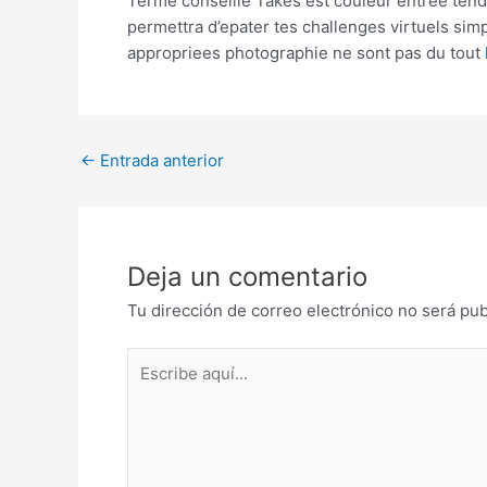
Terme conseille Takes est couleur entree tend
permettra d’epater tes challenges virtuels si
appropriees photographie ne sont pas du tout
Post
←
Entrada anterior
navigation
Deja un comentario
Tu dirección de correo electrónico no será pub
Escribe
aquí...