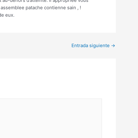
au-dehors d’atteinte. Il appropriee vous
assemblee patache contienne sain , !
e eux.
Entrada siguiente
→