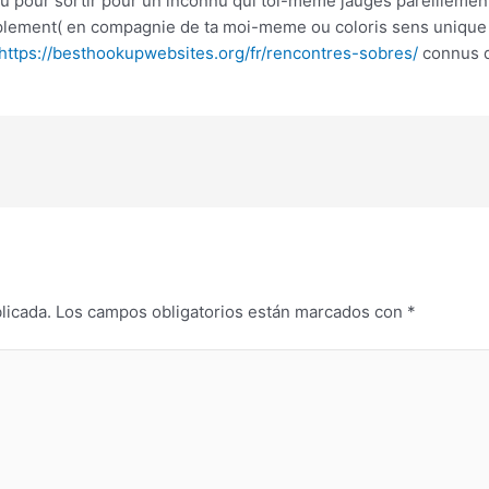
u pour sortir pour un inconnu qui toi-meme jauges pareillement 
mplement( en compagnie de ta moi-meme ou coloris sens unique 
https://besthookupwebsites.org/fr/rencontres-sobres/
connus d
licada.
Los campos obligatorios están marcados con
*