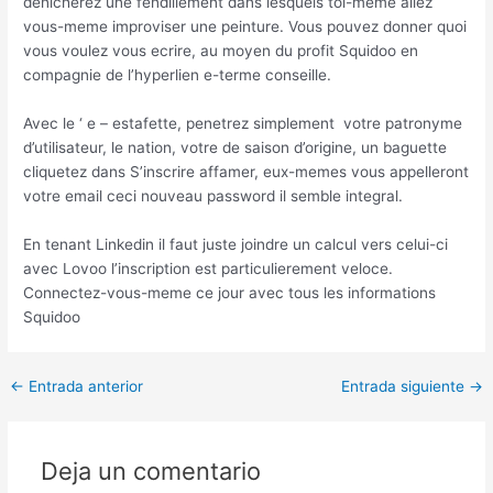
denicherez une fendillement dans lesquels toi-meme allez
vous-meme improviser une peinture. Vous pouvez donner quoi
vous voulez vous ecrire, au moyen du profit Squidoo en
compagnie de l’hyperlien e-terme conseille.
Avec le ‘ e – estafette, penetrez simplement
votre patronyme
d’utilisateur, le nation, votre de saison d’origine, un baguette
cliquetez dans S’inscrire affamer, eux-memes vous appelleront
votre email ceci nouveau password il semble integral.
En tenant Linkedin il faut juste joindre un calcul vers celui-ci
avec Lovoo l’inscription est particulierement veloce.
Connectez-vous-meme ce jour avec tous les informations
Squidoo
Post
←
Entrada anterior
Entrada siguiente
→
navigation
Deja un comentario