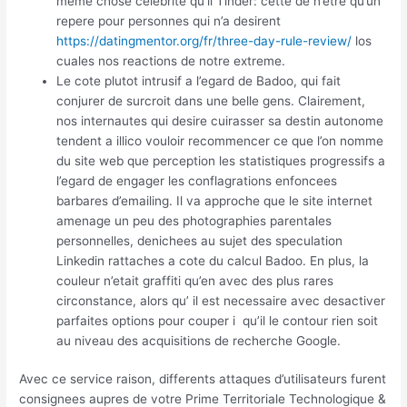
meme chose celebrite qu’il Tinder: cette de n’etre qu’un
repere pour personnes qui n’a desirent
https://datingmentor.org/fr/three-day-rule-review/
los
cuales nos reactions de notre extreme.
Le cote plutot intrusif a l’egard de Badoo, qui fait
conjurer de surcroit dans une belle gens. Clairement,
nos internautes qui desire cuirasser sa destin autonome
tendent a illico vouloir recommencer ce que l’on nomme
du site web que perception les statistiques progressifs a
l’egard de engager les conflagrations enfoncees
barbares d’emailing. Il va approche que le site internet
amenage un peu des photographies parentales
personnelles, denichees au sujet des speculation
Linkedin rattaches a cote du calcul Badoo.
En plus, la
couleur n’etait graffiti qu’en avec des plus rares
circonstance, alors qu’ il est necessaire avec desactiver
parfaites options pour couper i qu’il le contour rien soit
au niveau des acquisitions de recherche Google.
Avec ce service raison, differents attaques d’utilisateurs furent
consignees aupres de votre Prime Territoriale Technologique &