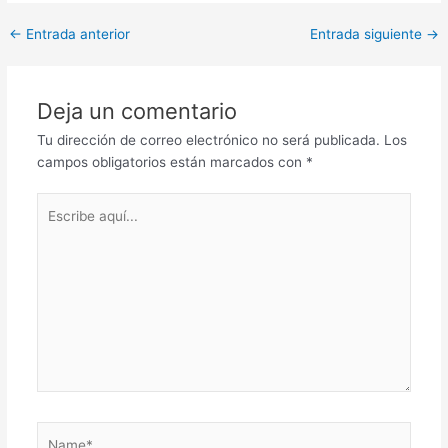
Post
←
Entrada anterior
Entrada siguiente
→
navigation
Deja un comentario
Tu dirección de correo electrónico no será publicada.
Los
campos obligatorios están marcados con
*
Escribe
aquí...
Name*