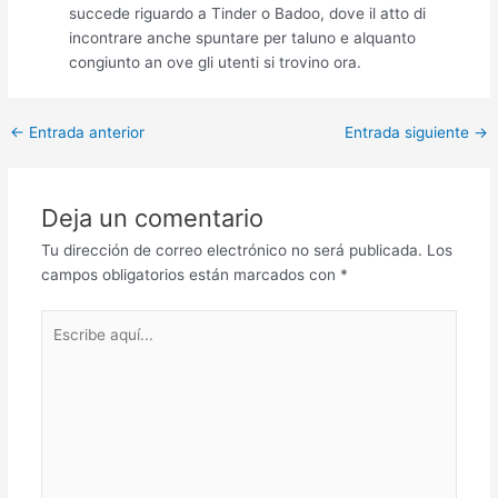
succede riguardo a Tinder o Badoo, dove il atto di
incontrare anche spuntare per taluno e alquanto
congiunto an ove gli utenti si trovino ora.
Post
←
Entrada anterior
Entrada siguiente
→
navigation
Deja un comentario
Tu dirección de correo electrónico no será publicada.
Los
campos obligatorios están marcados con
*
Escribe
aquí...