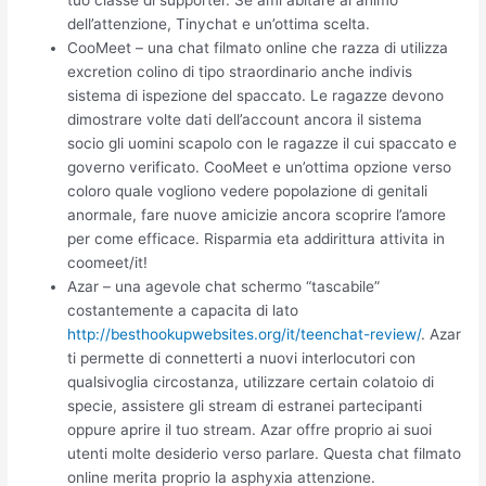
tuo classe di supporter. Se ami abitare al animo
dell’attenzione, Tinychat e un’ottima scelta.
CooMeet – una chat filmato online che razza di utilizza
excretion colino di tipo straordinario anche indivis
sistema di ispezione del spaccato. Le ragazze devono
dimostrare volte dati dell’account ancora il sistema
socio gli uomini scapolo con le ragazze il cui spaccato e
governo verificato. CooMeet e un’ottima opzione verso
coloro quale vogliono vedere popolazione di genitali
anormale, fare nuove amicizie ancora scoprire l’amore
per come efficace. Risparmia eta addirittura attivita in
coomeet/it!
Azar – una agevole chat schermo “tascabile”
costantemente a capacita di lato
http://besthookupwebsites.org/it/teenchat-review/
. Azar
ti permette di connetterti a nuovi interlocutori con
qualsivoglia circostanza, utilizzare certain colatoio di
specie, assistere gli stream di estranei partecipanti
oppure aprire il tuo stream. Azar offre proprio ai suoi
utenti molte desiderio verso parlare.
Questa chat filmato
online merita proprio la asphyxia attenzione.