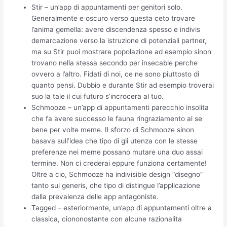
Stir – un’app di appuntamenti per genitori solo.
Generalmente e oscuro verso questa ceto trovare
l’anima gemella: avere discendenza spesso e indivis
demarcazione verso la istruzione di potenziali partner,
ma su Stir puoi mostrare popolazione ad esempio sinon
trovano nella stessa secondo per insecable perche
ovvero a l’altro. Fidati di noi, ce ne sono piuttosto di
quanto pensi. Dubbio e durante Stir ad esempio troverai
suo la tale il cui futuro s’incrocera al tuo.
Schmooze – un’app di appuntamenti parecchio insolita
che fa avere successo le fauna ringraziamento al se
bene per volte meme. Il sforzo di Schmooze sinon
basava sull’idea che tipo di gli utenza con le stesse
preferenze nei meme possano mutare una duo assai
termine. Non ci crederai eppure funziona certamente!
Oltre a cio, Schmooze ha indivisible design “disegno”
tanto sui generis, che tipo di distingue l’applicazione
dalla prevalenza delle app antagoniste.
Tagged – esteriormente, un’app di appuntamenti oltre a
classica, ciononostante con alcune razionalita