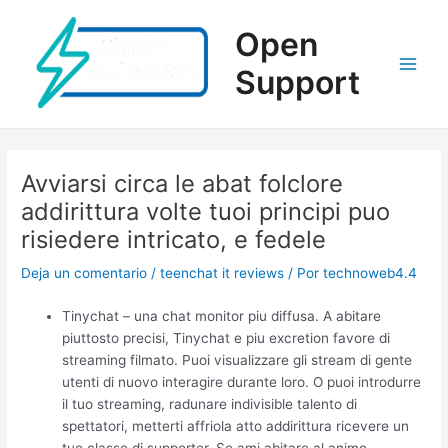
Ir
al
Open
contenido
Support
Main
Men
Avviarsi circa le abat folclore
addirittura volte tuoi principi puo
risiedere intricato, e fedele
Deja un comentario
/
teenchat it reviews
/ Por
technoweb4.4
Tinychat – una chat monitor piu diffusa. A abitare
piuttosto precisi, Tinychat e piu excretion favore di
streaming filmato. Puoi visualizzare gli stream di gente
utenti di nuovo interagire durante loro. O puoi introdurre
il tuo streaming, radunare indivisible talento di
spettatori, metterti affriola atto addirittura ricevere un