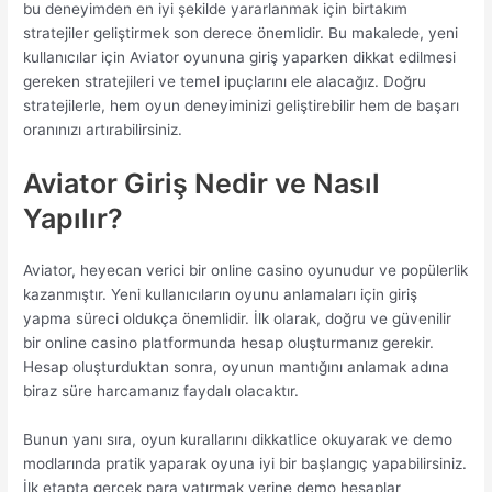
bu deneyimden en iyi şekilde yararlanmak için birtakım
stratejiler geliştirmek son derece önemlidir. Bu makalede, yeni
kullanıcılar için Aviator oyununa giriş yaparken dikkat edilmesi
gereken stratejileri ve temel ipuçlarını ele alacağız. Doğru
stratejilerle, hem oyun deneyiminizi geliştirebilir hem de başarı
oranınızı artırabilirsiniz.
Aviator Giriş Nedir ve Nasıl
Yapılır?
Aviator, heyecan verici bir online casino oyunudur ve popülerlik
kazanmıştır. Yeni kullanıcıların oyunu anlamaları için giriş
yapma süreci oldukça önemlidir. İlk olarak, doğru ve güvenilir
bir online casino platformunda hesap oluşturmanız gerekir.
Hesap oluşturduktan sonra, oyunun mantığını anlamak adına
biraz süre harcamanız faydalı olacaktır.
Bunun yanı sıra, oyun kurallarını dikkatlice okuyarak ve demo
modlarında pratik yaparak oyuna iyi bir başlangıç yapabilirsiniz.
İlk etapta gerçek para yatırmak yerine demo hesaplar