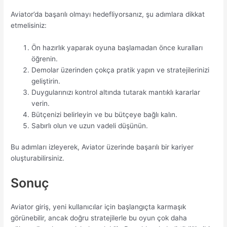
Aviator’da başarılı olmayı hedefliyorsanız, şu adımlara dikkat
etmelisiniz:
Ön hazırlık yaparak oyuna başlamadan önce kuralları
öğrenin.
Demolar üzerinden çokça pratik yapın ve stratejilerinizi
geliştirin.
Duygularınızı kontrol altında tutarak mantıklı kararlar
verin.
Bütçenizi belirleyin ve bu bütçeye bağlı kalın.
Sabırlı olun ve uzun vadeli düşünün.
Bu adımları izleyerek, Aviator üzerinde başarılı bir kariyer
oluşturabilirsiniz.
Sonuç
Aviator giriş, yeni kullanıcılar için başlangıçta karmaşık
görünebilir, ancak doğru stratejilerle bu oyun çok daha