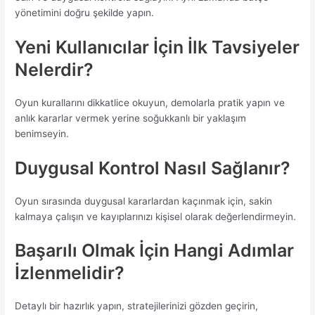
yönetimini doğru şekilde yapın.
Yeni Kullanıcılar İçin İlk Tavsiyeler
Nelerdir?
Oyun kurallarını dikkatlice okuyun, demolarla pratik yapın ve
anlık kararlar vermek yerine soğukkanlı bir yaklaşım
benimseyin.
Duygusal Kontrol Nasıl Sağlanır?
Oyun sırasında duygusal kararlardan kaçınmak için, sakin
kalmaya çalışın ve kayıplarınızı kişisel olarak değerlendirmeyin.
Başarılı Olmak İçin Hangi Adımlar
İzlenmelidir?
Detaylı bir hazırlık yapın, stratejilerinizi gözden geçirin,