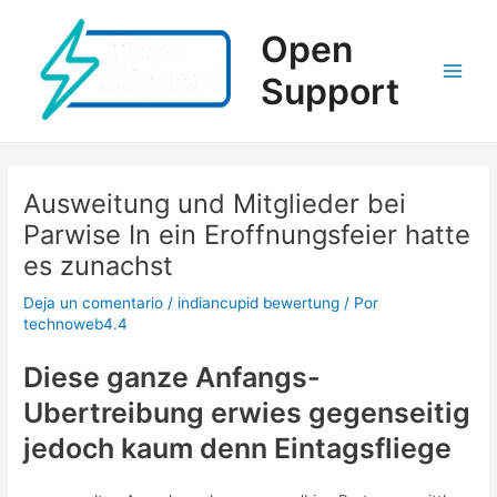
Ir
al
Open
contenido
Support
Main
Men
Ausweitung und Mitglieder bei
Parwise In ein Eroffnungsfeier hatte
es zunachst
Deja un comentario
/
indiancupid bewertung
/ Por
technoweb4.4
Diese ganze Anfangs-
Ubertreibung erwies gegenseitig
jedoch kaum denn Eintagsfliege