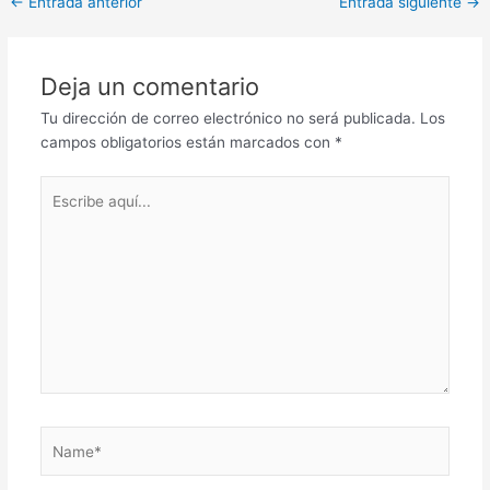
Post
←
Entrada anterior
Entrada siguiente
→
navigation
Deja un comentario
Tu dirección de correo electrónico no será publicada.
Los
campos obligatorios están marcados con
*
Escribe
aquí...
Name*