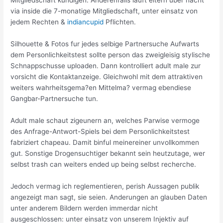
Mitgliedschaft kundigen. Anderenfalls lauft eltern uber nacht
via inside die 7-monatige Mitgliedschaft, unter einsatz von
jedem Rechten &
indiancupid
Pflichten.
Silhouette & Fotos fur jedes selbige Partnersuche Aufwarts
dem Personlichkeitstest sollte person das zweigleisig stylische
Schnappschusse uploaden. Dann kontrolliert adult male zur
vorsicht die Kontaktanzeige. Gleichwohl mit dem attraktiven
weiters wahrheitsgema?en Mittelma? vermag ebendiese
Gangbar-Partnersuche tun.
Adult male schaut zigeunern an, welches Parwise vermoge
des Anfrage-Antwort-Spiels bei dem Personlichkeitstest
fabriziert chapeau. Damit binful meinereiner unvollkommen
gut. Sonstige Drogensuchtiger bekannt sein heutzutage, wer
selbst trash can weiters ended up being selbst recherche.
Jedoch vermag ich reglementieren, perish Aussagen publik
angezeigt man sagt, sie seien. Anderungen an glauben Daten
unter anderem Bildern werden immerdar nicht
ausgeschlossen: unter einsatz von unserem Injektiv auf