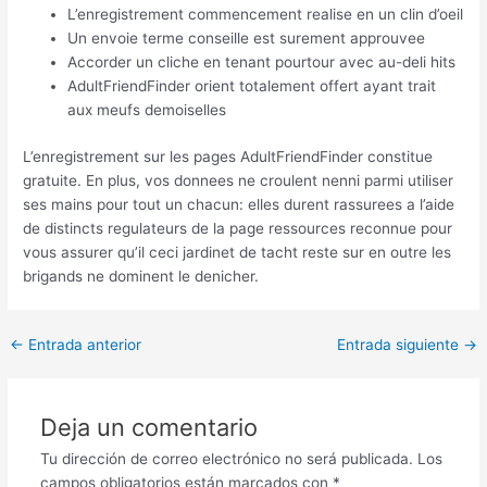
L’enregistrement commencement realise en un clin d’oeil
Un envoie terme conseille est surement approuvee
Accorder un cliche en tenant pourtour avec au-deli hits
AdultFriendFinder orient totalement offert ayant trait
aux meufs demoiselles
L’enregistrement sur les pages AdultFriendFinder constitue
gratuite. En plus, vos donnees ne croulent nenni parmi utiliser
ses mains pour tout un chacun: elles durent rassurees a l’aide
de distincts regulateurs de la page ressources reconnue pour
vous assurer qu’il ceci jardinet de tacht reste sur en outre les
brigands ne dominent le denicher.
Post
←
Entrada anterior
Entrada siguiente
→
navigation
Deja un comentario
Tu dirección de correo electrónico no será publicada.
Los
campos obligatorios están marcados con
*