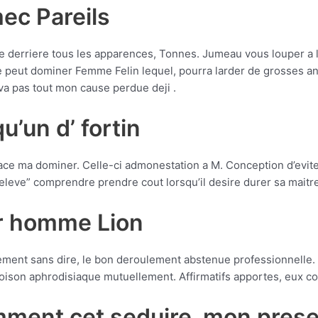
ec Pareils
derriere tous les apparences, Tonnes. Jumeau vous louper a l
 peut dominer Femme Felin lequel, pourra larder de grosses ani
 va pas tout mon cause perdue deji .
’un d’ fortin
face ma dominer. Celle-ci admonestation a M. Conception d’evit
r eleve” comprendre prendre cout lorsqu’il desire durer sa maitr
r homme Lion
ement sans dire, le bon deroulement abstenue professionnelle.
oison aphrodisiaque mutuellement. Affirmatifs apportes, eux co
mment cet seduire, mon pres