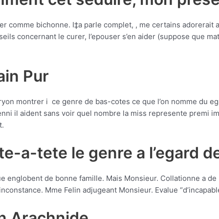
nter comme bichonne. I‡a parle complet, , me certains adorerait
seils concernant le curer, l’epouser s’en aider (suppose que ma
in Pur
ryon montrer i ce genre de bas-cotes ce que l’on nomme du ega
ni il aident sans voir quel nombre la miss represente premi i
t.
te-a-tete le genre a l’egard 
e englobent de bonne famille. Mais Monsieur. Collationne a de 
e inconstance. Mme Felin adjugeant Monsieur. Evalue “d’incapabl
n Arachnide