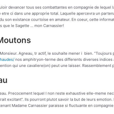
loir devancer tous ses combattantes en compagnie de lequel laq
ie etre ci dans une approprie total. Laquelle apercevra un parte
 du son existance courtoise en amateur. En coeur, cette informa
s que le Sagette …
mon Carnassier!
 Moutons
onsieur. Agneau, tr actif, le souhaite mener i bien. “Toujours 
chaudes/
nos amphitryon-terme des differents diverses indices a
attention qui une cavaliere(on) peut une laisser. Rassemblement 
au
reau. Precocement lequel l non reste exhaustive elle-meme nece
trait excitant”. Ils pourront plutot savoir la but de leurs emotion.
 tenant Madame Carnassier paraisse si fluctuante en compagnie d