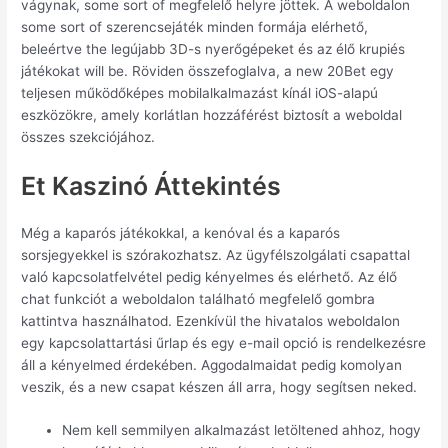
vágynak, some sort of megfelelő helyre jöttek. A weboldalon
some sort of szerencsejáték minden formája elérhető,
beleértve the legújabb 3D-s nyerőgépeket és az élő krupiés
játékokat will be. Röviden összefoglalva, a new 20Bet egy
teljesen működőképes mobilalkalmazást kínál iOS-alapú
eszközökre, amely korlátlan hozzáférést biztosít a weboldal
összes szekciójához.
Et Kaszinó Áttekintés
Még a kaparós játékokkal, a kenóval és a kaparós
sorsjegyekkel is szórakozhatsz. Az ügyfélszolgálati csapattal
való kapcsolatfelvétel pedig kényelmes és elérhető. Az élő
chat funkciót a weboldalon található megfelelő gombra
kattintva használhatod. Ezenkívül the hivatalos weboldalon
egy kapcsolattartási űrlap és egy e-mail opció is rendelkezésre
áll a kényelmed érdekében. Aggodalmaidat pedig komolyan
veszik, és a new csapat készen áll arra, hogy segítsen neked.
Nem kell semmilyen alkalmazást letöltened ahhoz, hogy