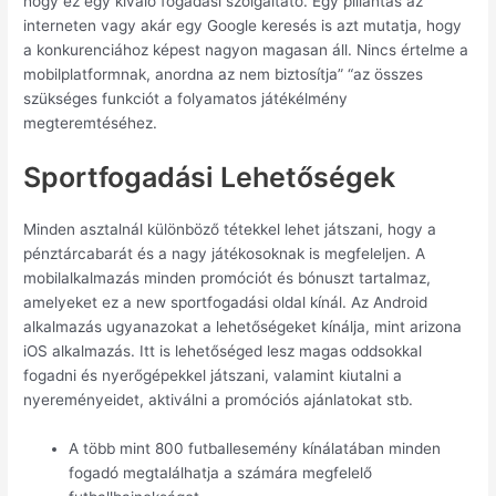
hogy ez egy kiváló fogadási szolgáltató. Egy pillantás az
interneten vagy akár egy Google keresés is azt mutatja, hogy
a konkurenciához képest nagyon magasan áll. Nincs értelme a
mobilplatformnak, anordna az nem biztosítja” “az összes
szükséges funkciót a folyamatos játékélmény
megteremtéséhez.
Sportfogadási Lehetőségek
Minden asztalnál különböző tétekkel lehet játszani, hogy a
pénztárcabarát és a nagy játékosoknak is megfeleljen. A
mobilalkalmazás minden promóciót és bónuszt tartalmaz,
amelyeket ez a new sportfogadási oldal kínál. Az Android
alkalmazás ugyanazokat a lehetőségeket kínálja, mint arizona
iOS alkalmazás. Itt is lehetőséged lesz magas oddsokkal
fogadni és nyerőgépekkel játszani, valamint kiutalni a
nyereményeidet, aktiválni a promóciós ajánlatokat stb.
A több mint 800 futballesemény kínálatában minden
fogadó megtalálhatja a számára megfelelő