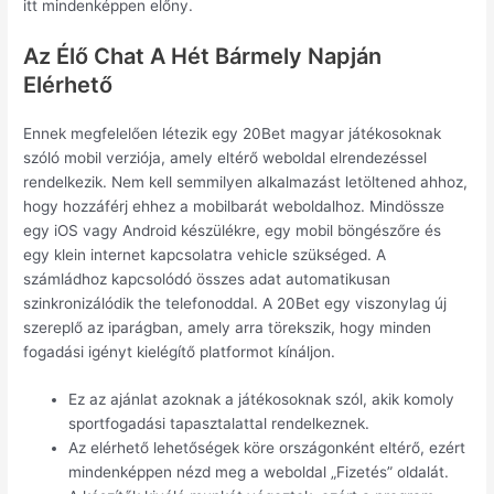
itt mindenképpen előny.
Az Élő Chat A Hét Bármely Napján
Elérhető
Ennek megfelelően létezik egy 20Bet magyar játékosoknak
szóló mobil verziója, amely eltérő weboldal elrendezéssel
rendelkezik. Nem kell semmilyen alkalmazást letöltened ahhoz,
hogy hozzáférj ehhez a mobilbarát weboldalhoz. Mindössze
egy iOS vagy Android készülékre, egy mobil böngészőre és
egy klein internet kapcsolatra vehicle szükséged. A
számládhoz kapcsolódó összes adat automatikusan
szinkronizálódik the telefonoddal. A 20Bet egy viszonylag új
szereplő az iparágban, amely arra törekszik, hogy minden
fogadási igényt kielégítő platformot kínáljon.
Ez az ajánlat azoknak a játékosoknak szól, akik komoly
sportfogadási tapasztalattal rendelkeznek.
Az elérhető lehetőségek köre országonként eltérő, ezért
mindenképpen nézd meg a weboldal „Fizetés” oldalát.