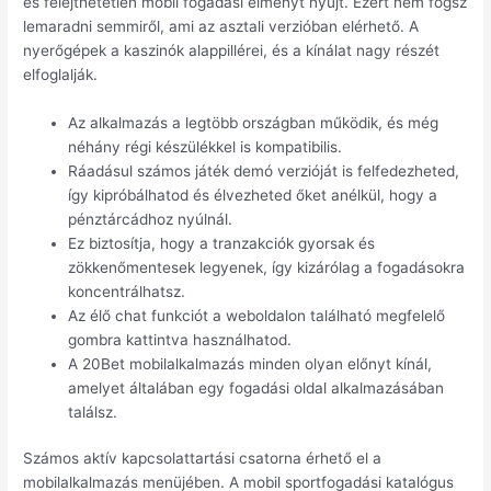
és felejthetetlen mobil fogadási élményt nyújt. Ezért nem fogsz
lemaradni semmiről, ami az asztali verzióban elérhető. A
nyerőgépek a kaszinók alappillérei, és a kínálat nagy részét
elfoglalják.
Az alkalmazás a legtöbb országban működik, és még
néhány régi készülékkel is kompatibilis.
Ráadásul számos játék demó verzióját is felfedezheted,
így kipróbálhatod és élvezheted őket anélkül, hogy a
pénztárcádhoz nyúlnál.
Ez biztosítja, hogy a tranzakciók gyorsak és
zökkenőmentesek legyenek, így kizárólag a fogadásokra
koncentrálhatsz.
Az élő chat funkciót a weboldalon található megfelelő
gombra kattintva használhatod.
A 20Bet mobilalkalmazás minden olyan előnyt kínál,
amelyet általában egy fogadási oldal alkalmazásában
találsz.
Számos aktív kapcsolattartási csatorna érhető el a
mobilalkalmazás menüjében. A mobil sportfogadási katalógus