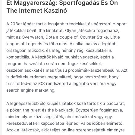
Et Magyarország: Sportfogadás És On
The Internet Kaszinó
A 20Bet lépést tart a legújabb trendekkel, és népszerű e-sport
játékokkal bővíti the kínálatát. Olyan játékokra fogadhatsz,
mint az Overwatch, Dota a couple of, Counter Strike, Little
league of Legends és több más. Az alkalmazás a legtöbb
országban működik, és még néhány régi készülékkel is
kompatibilis. A készítők kiváló munkát végeztek, ezért a
program használata során nem fogsz késésekkel,
összeomlásokkal és más típusú problémákkal szembesülni. Azt
is definitely érdemes megemlíteni, hogy nem számít, hogy
frissítetted-e az iOS rendszered a legújabb verzióra vagy
search engine marketing.
A legnépszerűbb élő krupiés játékok közé tartozik a baccarat,
a póker, the rulett és the blackjack. Egyszerűen fogalmazva,
minden olyan közösségi játék, ahol másokkal vagy egy
kereskedővel kell kapcsolatba lépned, valós időben elérhető.
Azok a játékosok, akik teljes on-line szerencsejáték-élményre