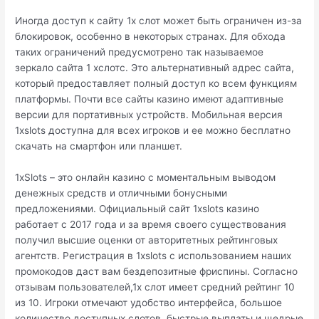
Иногда доступ к сайту 1x слот может быть ограничен из-за
блокировок, особенно в некоторых странах. Для обхода
таких ограничений предусмотрено так называемое
зеркало сайта 1 хслотс. Это альтернативный адрес сайта,
который предоставляет полный доступ ко всем функциям
платформы. Почти все сайты казино имеют адаптивные
версии для портативных устройств. Мобильная версия
1xslots доступна для всех игроков и ее можно бесплатно
скачать на смартфон или планшет.
1xSlots – это онлайн казино с моментальным выводом
денежных средств и отличными бонусными
предложениями. Официальный сайт 1xslots казино
работает с 2017 года и за время своего существования
получил высшие оценки от авторитетных рейтинговых
агентств. Регистрация в 1xslots с использованием наших
промокодов даст вам бездепозитные фриспины. Согласно
отзывам пользователей,1x слот имеет средний рейтинг 10
из 10. Игроки отмечают удобство интерфейса, большое
количество доступных слотов, быстрые выплаты и щедрые