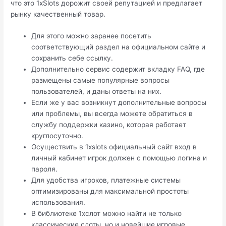
что это 1xSlots дорожит своей репутацией и предлагает
рынку качественный товар.
Для этого можно заранее посетить
соответствующий раздел на официальном сайте и
сохранить себе ссылку.
Дополнительно сервис содержит вкладку FAQ, где
размещены самые популярные вопросы
пользователей, и даны ответы на них.
Если же у вас возникнут дополнительные вопросы
или проблемы, вы всегда можете обратиться в
службу поддержки казино, которая работает
круглосуточно.
Осуществить в 1xslots официальный сайт вход в
личный кабинет игрок должен с помощью логина и
пароля.
Для удобства игроков, платежные системы
оптимизированы для максимальной простоты
использования.
В библиотеке 1хслот можно найти не только
классические слоты, но и новейшие игровые