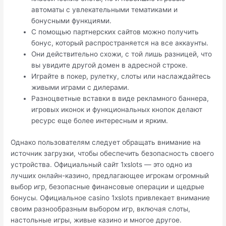
автоматы с увлекательными тематиками и
бонусными функциями.
С помощью партнерских сайтов можно получить
бонус, который распространяется на все аккаунты.
Они действительно схожи, с той лишь разницей, что
вы увидите другой домен в адресной строке.
Играйте в покер, рулетку, слоты или наслаждайтесь
живыми играми с дилерами.
Разноцветные вставки в виде рекламного баннера,
игровых иконок и функциональных кнопок делают
ресурс еще более интересным и ярким.
Однако пользователям следует обращать внимание на
источник загрузки, чтобы обеспечить безопасность своего
устройства. Официальный сайт 1xslots — это одно из
лучших онлайн-казино, предлагающее игрокам огромный
выбор игр, безопасные финансовые операции и щедрые
бонусы. Официальное casino 1xslots привлекает внимание
своим разнообразным выбором игр, включая слоты,
настольные игры, живые казино и многое другое.