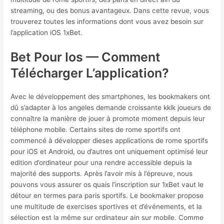
streaming, ou des bonus avantageux. Dans cette revue, vous
trouverez toutes les informations dont vous avez besoin sur
l’application iOS 1xBet.
Bet Pour Ios — Comment
Télécharger L’application?
Avec le développement des smartphones, les bookmakers ont
dû s’adapter à los angeles demande croissante kklk joueurs de
connaître la manière de jouer à promote moment depuis leur
téléphone mobile. Certains sites de rome sportifs ont
commencé à développer dieses applications de rome sportifs
pour iOS et Android, ou d’autres ont uniquement optimisé leur
edition d’ordinateur pour una rendre accessible depuis la
majorité des supports. Après l’avoir mis à l’épreuve, nous
pouvons vous assurer os quais l’inscription sur 1xBet vaut le
détour en termes para paris sportifs. Le bookmaker propose
une multitude de exercises sportives et d’événements, et la
sélection est la même sur ordinateur ain sur mobile. Comme