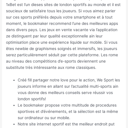
1xBet est l’un dieses sites de london sportifs au monde et il est
soucieux de satisfaire tous les joueurs. Si vous aimez parier
sur ces sports préférés depuis votre smartphone et à tout
moment, le bookmaker recommend l’une des meilleures apps
dans divers pays. Les jeux en vente vacante via l’application
ze distinguent par leur qualité exceptionnelle ain leur
optimisation place une expérience liquide sur mobile. Si vous
êtes newbie de graphismes soignés et immersifs, les joueurs
serez particulièrement séduit par cette plateforme. Les rome
au niveau des compétitions d’e-sports deviennent une
substitute très intéressante aux rome classiques.
Créé fill partager notre love pour le action, We Sport les
joueurs informe en allant sur l’actualité multi-sports ain
vous donne des meilleurs conseils serve réussir vos
london sportifs!
Le bookmaker propose votre multitude de procedures
sportives et d’événements, et la sélection est la même
sur ordinateur ou sur mobile.
Notre site internet sportif est the meilleur endroit put