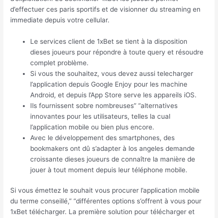
d’effectuer ces paris sportifs et de visionner du streaming en
immediate depuis votre cellular.
Le services client de 1xBet se tient à la disposition
dieses joueurs pour répondre à toute query et résoudre
complet problème.
Si vous the souhaitez, vous devez aussi telecharger
l’application depuis Google Enjoy pour les machine
Android, et depuis l’App Store serve les appareils iOS.
Ils fournissent sobre nombreuses” “alternatives
innovantes pour les utilisateurs, telles la cual
l’application mobile ou bien plus encore.
Avec le développement des smartphones, des
bookmakers ont dû s’adapter à los angeles demande
croissante dieses joueurs de connaître la manière de
jouer à tout moment depuis leur téléphone mobile.
Si vous émettez le souhait vous procurer l’application mobile
du terme conseillé,” “différentes options s’offrent à vous pour
1xBet télécharger. La première solution pour télécharger et