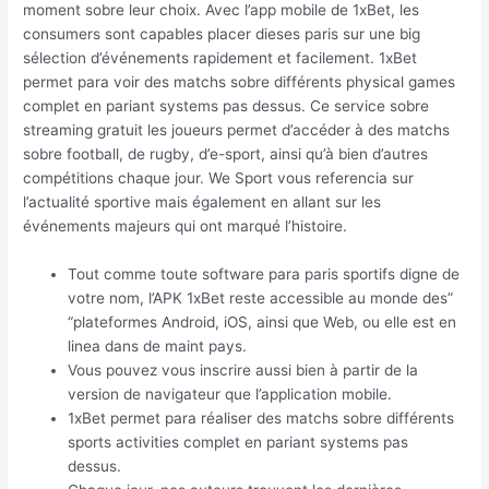
moment sobre leur choix. Avec l’app mobile de 1xBet, les
consumers sont capables placer dieses paris sur une big
sélection d’événements rapidement et facilement. 1xBet
permet para voir des matchs sobre différents physical games
complet en pariant systems pas dessus. Ce service sobre
streaming gratuit les joueurs permet d’accéder à des matchs
sobre football, de rugby, d’e-sport, ainsi qu’à bien d’autres
compétitions chaque jour. We Sport vous referencia sur
l’actualité sportive mais également en allant sur les
événements majeurs qui ont marqué l’histoire.
Tout comme toute software para paris sportifs digne de
votre nom, l’APK 1xBet reste accessible au monde des”
“plateformes Android, iOS, ainsi que Web, ou elle est en
linea dans de maint pays.
Vous pouvez vous inscrire aussi bien à partir de la
version de navigateur que l’application mobile.
1xBet permet para réaliser des matchs sobre différents
sports activities complet en pariant systems pas
dessus.