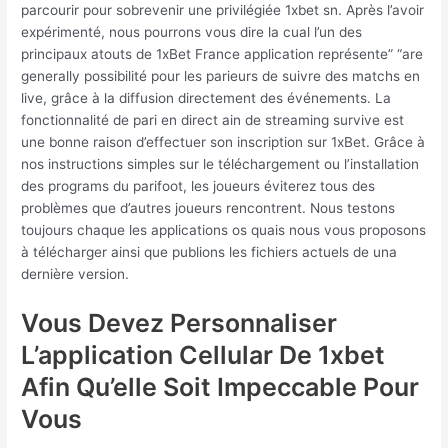
parcourir pour sobrevenir une privilégiée 1xbet sn. Après l’avoir
expérimenté, nous pourrons vous dire la cual l’un des
principaux atouts de 1xBet France application représente” “are
generally possibilité pour les parieurs de suivre des matchs en
live, grâce à la diffusion directement des événements. La
fonctionnalité de pari en direct ain de streaming survive est
une bonne raison d’effectuer son inscription sur 1xBet. Grâce à
nos instructions simples sur le téléchargement ou l’installation
des programs du parifoot, les joueurs éviterez tous des
problèmes que d’autres joueurs rencontrent. Nous testons
toujours chaque les applications os quais nous vous proposons
à télécharger ainsi que publions les fichiers actuels de una
dernière version.
Vous Devez Personnaliser
L’application Cellular De 1xbet
Afin Qu’elle Soit Impeccable Pour
Vous