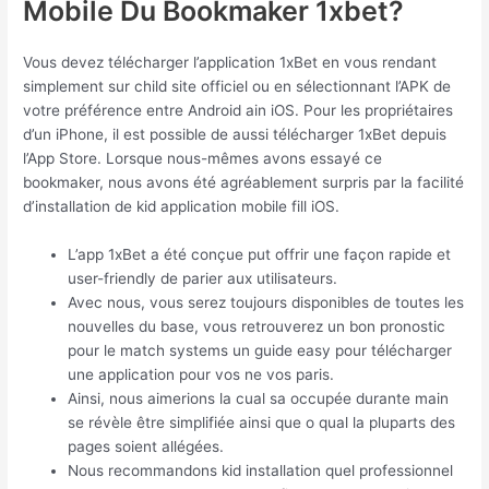
Mobile Du Bookmaker 1xbet?
Vous devez télécharger l’application 1xBet en vous rendant
simplement sur child site officiel ou en sélectionnant l’APK de
votre préférence entre Android ain iOS. Pour les propriétaires
d’un iPhone, il est possible de aussi télécharger 1xBet depuis
l’App Store. Lorsque nous-mêmes avons essayé ce
bookmaker, nous avons été agréablement surpris par la facilité
d’installation de kid application mobile fill iOS.
L’app 1xBet a été conçue put offrir une façon rapide et
user-friendly de parier aux utilisateurs.
Avec nous, vous serez toujours disponibles de toutes les
nouvelles du base, vous retrouverez un bon pronostic
pour le match systems un guide easy pour télécharger
une application pour vos ne vos paris.
Ainsi, nous aimerions la cual sa occupée durante main
se révèle être simplifiée ainsi que o qual la pluparts des
pages soient allégées.
Nous recommandons kid installation quel professionnel