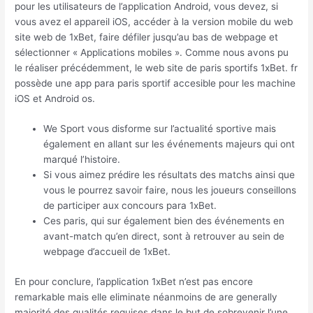
pour les utilisateurs de l’application Android, vous devez, si
vous avez el appareil iOS, accéder à la version mobile du web
site web de 1xBet, faire défiler jusqu’au bas de webpage et
sélectionner « Applications mobiles ». Comme nous avons pu
le réaliser précédemment, le web site de paris sportifs 1xBet. fr
possède une app para paris sportif accesible pour les machine
iOS et Android os.
We Sport vous disforme sur l’actualité sportive mais
également en allant sur les événements majeurs qui ont
marqué l’histoire.
Si vous aimez prédire les résultats des matchs ainsi que
vous le pourrez savoir faire, nous les joueurs conseillons
de participer aux concours para 1xBet.
Ces paris, qui sur également bien des événements en
avant-match qu’en direct, sont à retrouver au sein de
webpage d’accueil de 1xBet.
En pour conclure, l’application 1xBet n’est pas encore
remarkable mais elle eliminate néanmoins de are generally
majorité des qualités requises dans le but de sobrevenir l’une