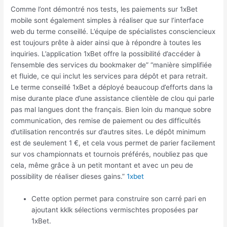
Comme l’ont démontré nos tests, les paiements sur 1xBet
mobile sont également simples à réaliser que sur l’interface
web du terme conseillé. L’équipe de spécialistes consciencieux
est toujours prête à aider ainsi que à répondre à toutes les
inquiries. L’application 1xBet offre la possibilité d’accéder à
l’ensemble des services du bookmaker de” “manière simplifiée
et fluide, ce qui inclut les services para dépôt et para retrait.
Le terme conseillé 1xBet a déployé beaucoup d’efforts dans la
mise durante place d’une assistance clientèle de clou qui parle
pas mal langues dont the français. Bien loin du manque sobre
communication, des remise de paiement ou des difficultés
d’utilisation rencontrés sur d’autres sites. Le dépôt minimum
est de seulement 1 €, et cela vous permet de parier facilement
sur vos championnats et tournois préférés, noubliez pas que
cela, même grâce à un petit montant et avec un peu de
possibility de réaliser dieses gains.”
1xbet
Cette option permet para construire son carré pari en
ajoutant kklk sélections vermischtes proposées par
1xBet.