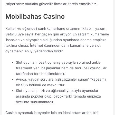
istiyorsanız mutlaka güvenilir firmaları tercih etmelisiniz.
Mobilbahas Casino
Kaliteli ve eğlenceli canlı kumarhane ortamının kitabını yazan
Bets10 üye sayısı her geçen gün artıyor. En sağlam kumarhane
lisansları ve altyapıları olduğundan oyunlarda donma empieza
takılma olmaz. İnternet üzerinden canlı kumarhane ve slot
oynamanın en iyi yerlerinden biridir.
Slot oyunları, basit oynanış yapısıyla sprained ankle
treatment yeni başlayanlar hem de tecrübeli oyuncular
tarafından tercih edilmektedir.
Ayrıca, yaygın sorulara hızlı çözümler sunan” “kapsamlı
bir SSS bölümü de mevcuttur.
Slot oyunları, hızlı ve eğlenceli yapısıyla oyuncular
arasında popüler olup, birçok farklı temada empieza
özellikte sunulmaktadır.
Casino oynamak isteyenler için en ideal ortamlardan biri