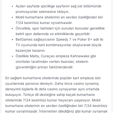
Açılan sayfada spicilège sayfanın sağ üst bölümünde
promosyonlar sekmesine tıklayın.
Mobil kumarhane sitelerinin en sevilen özelliğinden biri
7/24 kesintisiz kumar oynatmasıdır.
Öncelikle, spor bahisleri için sunulan bonuslar genellikle
belirli spor dallarında ve etkinliklerde geçerlidir.
BetGames sağlayıcısının Speedy 7 ve Poker 6+ adlı iki
TV oyununda karlı kombinasyonlar oluşturarak büyük
kazançlar kazanın.
Özellikle Malta, Curaçao empieza Kahnawake gibi
otoriteler tarafından verilen lisanslar, sitelerin
güvenilirliğini artıran faktörlerdendir.
En sağlam kumarhane sitelerinde popüler kart empieza slot
oyunlarında şansınızı deneyin. Daha önce casino oynamış
deneyimli kişilerle ilk defa casino oynayanlar aynı ortamda
buluşuyor. Türkçe dil desteğine sahip kaçak kumarhane
sitelerinde 7/24 kesintisiz kumar heyecanı yaşanıyor. Mobil
kumarhane sitelerinin en sevilen özelliğinden biri 7/24 kesintisiz
kumar oynatmasıdır. İnternetten dilediğiniz gibi kumar oynamak