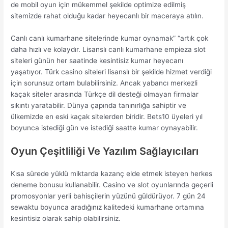
de mobil oyun için mükemmel şekilde optimize edilmiş
sitemizde rahat olduğu kadar heyecanlı bir maceraya atılın.
Canlı canlı kumarhane sitelerinde kumar oynamak” “artık çok
daha hızlı ve kolaydır. Lisanslı canlı kumarhane empieza slot
siteleri günün her saatinde kesintisiz kumar heyecanı
yaşatıyor. Türk casino siteleri lisanslı bir şekilde hizmet verdiği
için sorunsuz ortam bulabilirsiniz. Ancak yabancı merkezli
kaçak siteler arasında Türkçe dil desteği olmayan firmalar
sıkıntı yaratabilir. Dünya çapında tanınırlığa sahiptir ve
ülkemizde en eski kaçak sitelerden biridir. Bets10 üyeleri yıl
boyunca istediği gün ve istediği saatte kumar oynayabilir.
Oyun Çeşitliliği Ve Yazılım Sağlayıcıları
Kısa sürede yüklü miktarda kazanç elde etmek isteyen herkes
deneme bonusu kullanabilir. Casino ve slot oyunlarında geçerli
promosyonlar yerli bahisçilerin yüzünü güldürüyor. 7 gün 24
sewaktu boyunca aradığınız kalitedeki kumarhane ortamına
kesintisiz olarak sahip olabilirsiniz.