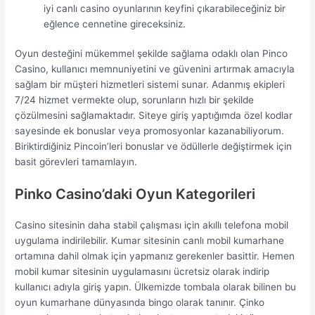
iyi canlı casino oyunlarının keyfini çıkarabileceğiniz bir
eğlence cennetine gireceksiniz.
Oyun desteğini mükemmel şekilde sağlama odaklı olan Pinco
Casino, kullanıcı memnuniyetini ve güvenini artırmak amacıyla
sağlam bir müşteri hizmetleri sistemi sunar. Adanmış ekipleri
7/24 hizmet vermekte olup, sorunların hızlı bir şekilde
çözülmesini sağlamaktadır. Siteye giriş yaptığımda özel kodlar
sayesinde ek bonuslar veya promosyonlar kazanabiliyorum.
Biriktirdiğiniz Pincoin’leri bonuslar ve ödüllerle değiştirmek için
basit görevleri tamamlayın.
Pinko Casino’daki Oyun Kategorileri
Casino sitesinin daha stabil çalışması için akıllı telefona mobil
uygulama indirilebilir. Kumar sitesinin canlı mobil kumarhane
ortamına dahil olmak için yapmanız gerekenler basittir. Hemen
mobil kumar sitesinin uygulamasını ücretsiz olarak indirip
kullanıcı adıyla giriş yapın. Ülkemizde tombala olarak bilinen bu
oyun kumarhane dünyasında bingo olarak tanınır. Çinko