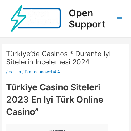
Ir
al
Open
contenido
Support
Main
Men
Türkiye’de Casinos * Durante Iyi
Sitelerin Incelemesi 2024
/
casino
/ Por
technoweb4.4
Türkiye Casino Siteleri
2023 En Iyi Türk Online
Casino”