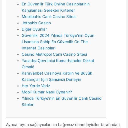
En Güvenilir Türk Online Casinolarının
Karşılaması Gereken Kriterler
Mobilbahis Canlı Casino Sitesi
Jetbahis Casino
Diğer Oyunlar
Güvenlik: 2024 Yılında Türkiye’nin Oyun
Lisansına Sahip En Güvenilir On The
Internet Casinoları
Casino Metropol Canlı Casino Sitesi
Yasadışı Çevrimiçi Kumarhaneler Dikkat
Olmak!
Karavanbet Casinoya Katılın Ve Büyük
Kazançlar Için Şansınızı Deneyin
Her Yerde Variz
Mobil Kumar Nasıl Oynanır?
Yılında Türkiye’nin En Güvenilir Canlı Casino
Siteleri
Ayrıca, oyun sağlayıcılarının bağımsız denetleyiciler tarafından