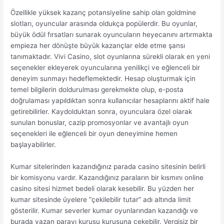
Özellikle yüksek kazanç potansiyeline sahip olan goldmine
slotları, oyuncular arasında oldukça popülerdir. Bu oyunlar,
büyük ödül fırsatları sunarak oyuncuların heyecanını artırmakta
empieza her dönüşte büyük kazançlar elde etme şansı
tanımaktadır. Vivi Casino, slot oyunlarına sürekli olarak en yeni
seçenekler ekleyerek oyuncularına yenilikçi ve eğlenceli bir
deneyim sunmayı hedeflemektedir. Hesap oluşturmak için
temel bilgilerin doldurulması gerekmekte olup, e-posta
doğrulaması yapıldıktan sonra kullanıcılar hesaplarını aktif hale
getirebilirler. Kaydolduktan sonra, oyunculara özel olarak
sunulan bonuslar, cazip promosyonlar ve avantajlı oyun
seçenekleri ile eğlenceli bir oyun deneyimine hemen
başlayabilirler.
Kumar sitelerinden kazandığınız parada casino sitesinin belirli
bir komisyonu vardır. Kazandığınız paraların bir kısmını online
casino sitesi hizmet bedeli olarak kesebilir. Bu yüzden her
kumar sitesinde üyelere “çekilebilir tutar” adı altında limit
gösterilir. Kumar severler kumar oyunlarından kazandığı ve
burada yazan parayı kuruşu kuruşuna çekebilir. Vergisiz bir