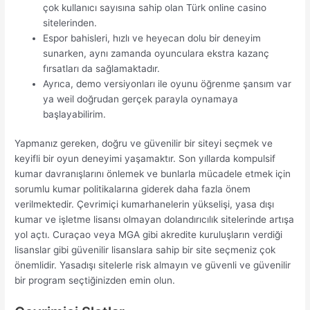
çok kullanıcı sayısına sahip olan Türk online casino
sitelerinden.
Espor bahisleri, hızlı ve heyecan dolu bir deneyim
sunarken, aynı zamanda oyunculara ekstra kazanç
fırsatları da sağlamaktadır.
Ayrıca, demo versiyonları ile oyunu öğrenme şansım var
ya weil doğrudan gerçek parayla oynamaya
başlayabilirim.
Yapmanız gereken, doğru ve güvenilir bir siteyi seçmek ve
keyifli bir oyun deneyimi yaşamaktır. Son yıllarda kompulsif
kumar davranışlarını önlemek ve bunlarla mücadele etmek için
sorumlu kumar politikalarına giderek daha fazla önem
verilmektedir. Çevrimiçi kumarhanelerin yükselişi, yasa dışı
kumar ve işletme lisansı olmayan dolandırıcılık sitelerinde artışa
yol açtı. Curaçao veya MGA gibi akredite kuruluşların verdiği
lisanslar gibi güvenilir lisanslara sahip bir site seçmeniz çok
önemlidir. Yasadışı sitelerle risk almayın ve güvenli ve güvenilir
bir program seçtiğinizden emin olun.