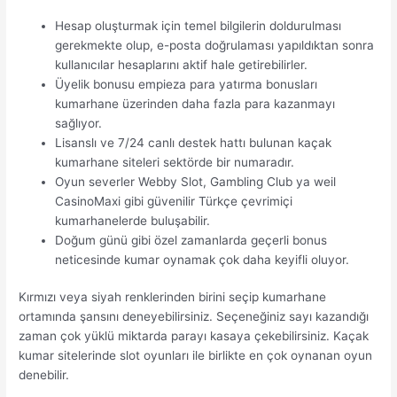
Hesap oluşturmak için temel bilgilerin doldurulması
gerekmekte olup, e-posta doğrulaması yapıldıktan sonra
kullanıcılar hesaplarını aktif hale getirebilirler.
Üyelik bonusu empieza para yatırma bonusları
kumarhane üzerinden daha fazla para kazanmayı
sağlıyor.
Lisanslı ve 7/24 canlı destek hattı bulunan kaçak
kumarhane siteleri sektörde bir numaradır.
Oyun severler Webby Slot, Gambling Club ya weil
CasinoMaxi gibi güvenilir Türkçe çevrimiçi
kumarhanelerde buluşabilir.
Doğum günü gibi özel zamanlarda geçerli bonus
neticesinde kumar oynamak çok daha keyifli oluyor.
Kırmızı veya siyah renklerinden birini seçip kumarhane
ortamında şansını deneyebilirsiniz. Seçeneğiniz sayı kazandığı
zaman çok yüklü miktarda parayı kasaya çekebilirsiniz. Kaçak
kumar sitelerinde slot oyunları ile birlikte en çok oynanan oyun
denebilir.