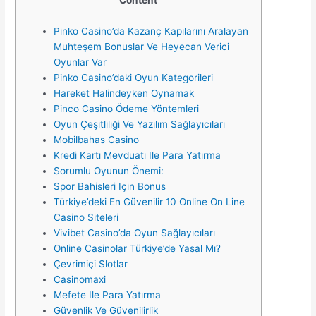
Content
Pinko Casino’da Kazanç Kapılarını Aralayan
Muhteşem Bonuslar Ve Heyecan Verici
Oyunlar Var
Pinko Casino’daki Oyun Kategorileri
Hareket Halindeyken Oynamak
Pinco Casino Ödeme Yöntemleri
Oyun Çeşitliliği Ve Yazılım Sağlayıcıları
Mobilbahas Casino
Kredi Kartı Mevduatı Ile Para Yatırma
Sorumlu Oyunun Önemi:
Spor Bahisleri Için Bonus
Türkiye’deki En Güvenilir 10 Online On Line
Casino Siteleri
Vivibet Casino’da Oyun Sağlayıcıları
Online Casinolar Türkiye’de Yasal Mı?
Çevrimiçi Slotlar
Casinomaxi
Mefete Ile Para Yatırma
Güvenlik Ve Güvenilirlik