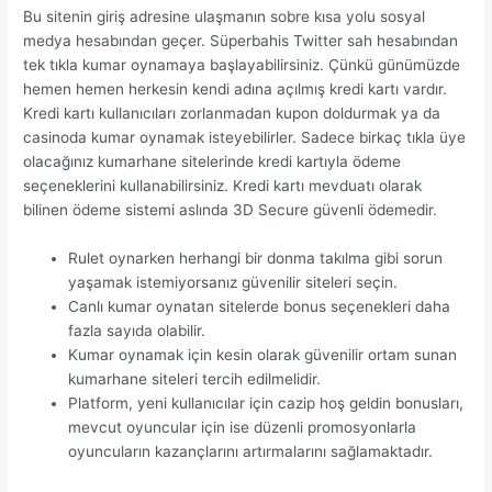
Bu sitenin giriş adresine ulaşmanın sobre kısa yolu sosyal
medya hesabından geçer. Süperbahis Twitter sah hesabından
tek tıkla kumar oynamaya başlayabilirsiniz. Çünkü günümüzde
hemen hemen herkesin kendi adına açılmış kredi kartı vardır.
Kredi kartı kullanıcıları zorlanmadan kupon doldurmak ya da
casinoda kumar oynamak isteyebilirler. Sadece birkaç tıkla üye
olacağınız kumarhane sitelerinde kredi kartıyla ödeme
seçeneklerini kullanabilirsiniz. Kredi kartı mevduatı olarak
bilinen ödeme sistemi aslında 3D Secure güvenli ödemedir.
Rulet oynarken herhangi bir donma takılma gibi sorun
yaşamak istemiyorsanız güvenilir siteleri seçin.
Canlı kumar oynatan sitelerde bonus seçenekleri daha
fazla sayıda olabilir.
Kumar oynamak için kesin olarak güvenilir ortam sunan
kumarhane siteleri tercih edilmelidir.
Platform, yeni kullanıcılar için cazip hoş geldin bonusları,
mevcut oyuncular için ise düzenli promosyonlarla
oyuncuların kazançlarını artırmalarını sağlamaktadır.