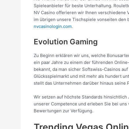
Spieleanbieter für beste Unterhaltung. Roulett
NV Casino offerieren wir Ihnen verschiedene V
im übrigen unsere Tischspiele vonseiten den b
nvcasinologin.com
.
Evolution Gaming
Zu Beginn erklären wir uns, welche Bonusarten
ein paar Jahre zu einem der führenden Online
bekannt, da man sicher Softswiss-Casinos auf
Glücksspielmarkt und mit mehr als hundert un
stellt das Unternehmen darüber hinaus seine 
Wir setzen auf höchste Standards hinsichtlich
unserer Competence und erleben Sie bei uns vi
Bewertungen zur Verfügung.
Trending Vegas Onli