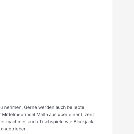
 zu nehmen. Gerne werden auch beliebte
 Mittelmeerinsel Malta aus über einer Lizenz
er machines auch Tischspiele wie Blackjack,
 angetrieben.