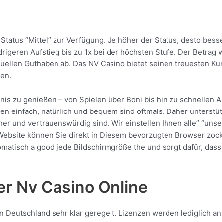
Status “Mittel” zur Verfügung. Je höher der Status, desto bess
rigeren Aufstieg bis zu 1x bei der höchsten Stufe. Der Betrag
uellen Guthaben ab. Das NV Casino bietet seinen treuesten K
hen.
lebnis zu genießen – von Spielen über Boni bis hin zu schnellen
gen einfach, natürlich und bequem sind oftmals. Daher unterst
er und vertrauenswürdig sind. Wir einstellen Ihnen alle” “unse
 Website können Sie direkt in Diesem bevorzugten Browser zock
matisch a good jede Bildschirmgröße the und sorgt dafür, dass 
er Nv Casino Online
t in Deutschland sehr klar geregelt. Lizenzen werden lediglich 