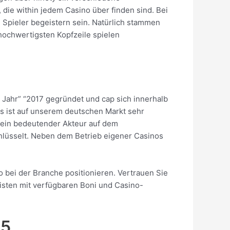
, die within jedem Casino über finden sind. Bei
 Spieler begeistern sein. Natürlich stammen
hochwertigsten Kopfzeile spielen
 Jahr” “2017 gegründet und cap sich innerhalb
s ist auf unserem deutschen Markt sehr
s ein bedeutender Akteur auf dem
hlüsselt. Neben dem Betrieb eigener Casinos
 bei der Branche positionieren. Vertrauen Sie
Listen mit verfügbaren Boni und Casino-
25