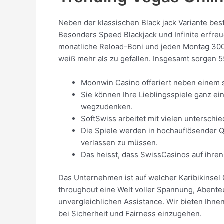
Neben der klassischen Black jack Variante be
Besonders Speed Blackjack und Infinite erfr
monatliche Reload-Boni und jeden Montag 300
weiß mehr als zu gefallen. Insgesamt sorgen 
Moonwin Casino offeriert neben einem 
Sie können Ihre Lieblingsspiele ganz ei
wegzudenken.
SoftSwiss arbeitet mit vielen untersch
Die Spiele werden in hochauflösender Q
verlassen zu müssen.
Das heisst, dass SwissCasinos auf ihren
Das Unternehmen ist auf welcher Karibikinsel C
throughout eine Welt voller Spannung, Abenteu
unvergleichlichen Assistance. Wir bieten Ihne
bei Sicherheit und Fairness einzugehen.