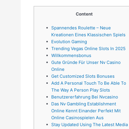
Content
Spannendes Roulette – Neue
Kreationen Eines Klassischen Spiels
Evolution Gaming
Trending Vegas Online Slots In 2025
Willkommensbonus
Gute Gründe Für Unser Nv Casino
Online
Get Customized Slots Bonuses
Add A Personal Touch To Be Able To
The Way A Person Play Slots
Benutzererfahrung Bei Nvcasino
Das Nv Gambling Establishment
Online Kennt Einander Perfekt Mit
Online Casinospielen Aus
Stay Updated Using The Latest Media