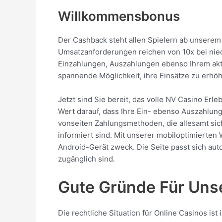
Willkommensbonus
Der Cashback steht allen Spielern ab unserem 
Umsatzanforderungen reichen von 10x bei nied
Einzahlungen, Auszahlungen ebenso Ihrem akt
spannende Möglichkeit, ihre Einsätze zu erhö
Jetzt sind Sie bereit, das volle NV Casino Er
Wert darauf, dass Ihre Ein- ebenso Auszahlun
vonseiten Zahlungsmethoden, die allesamt sich
informiert sind. Mit unserer mobiloptimierten
Android-Gerät zweck. Die Seite passt sich auto
zugänglich sind.
Gute Gründe Für Uns
Die rechtliche Situation für Online Casinos is