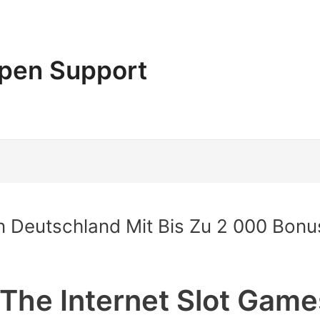
pen Support
n Deutschland Mit Bis Zu 2 000 Bonus
The Internet Slot Game