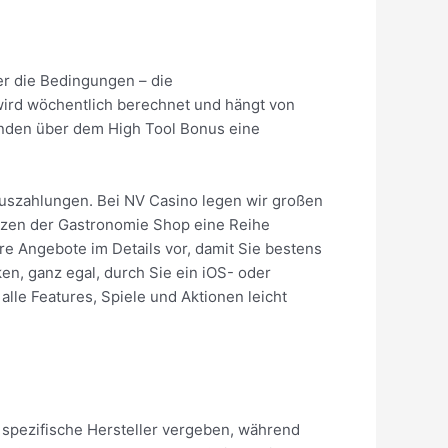
er die Bedingungen – die
 wird wöchentlich berechnet und hängt von
unden über dem High Tool Bonus eine
 Auszahlungen. Bei NV Casino legen wir großen
ützen der Gastronomie Shop eine Reihe
re Angebote im Details vor, damit Sie bestens
en, ganz egal, durch Sie ein iOS- oder
alle Features, Spiele und Aktionen leicht
an spezifische Hersteller vergeben, während