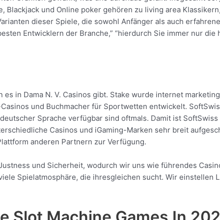
e, Blackjack und Online poker gehören zu living area Klassikern
arianten dieser Spiele, die sowohl Anfänger als auch erfahrene
esten Entwicklern der Branche,” “hierdurch Sie immer nur die 
 es in Dama N. V. Casinos gibt. Stake wurde internet marketing
-Casinos und Buchmacher für Sportwetten entwickelt. SoftSwis
 deutscher Sprache verfügbar sind oftmals. Damit ist SoftSwis
terschiedliche Casinos und iGaming-Marken sehr breit aufgesc
Plattform anderen Partnern zur Verfügung.
 Justness und Sicherheit, wodurch wir uns wie führendes Casino
ele Spielatmosphäre, die ihresgleichen sucht. Wir einstellen 
ne Slot Machine Games In 20