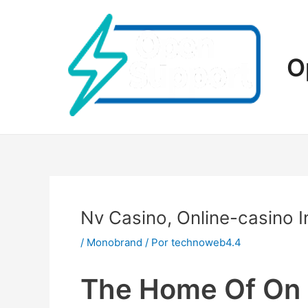
Ir
al
contenido
O
Nv Casino, Online-casino I
/
Monobrand
/ Por
technoweb4.4
The Home Of On 