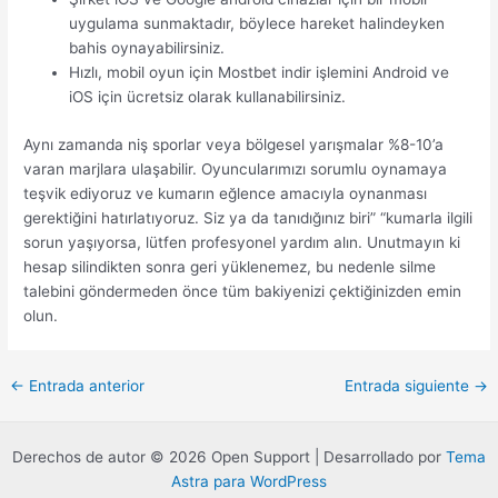
uygulama sunmaktadır, böylece hareket halindeyken
bahis oynayabilirsiniz.
Hızlı, mobil oyun için Mostbet indir işlemini Android ve
iOS için ücretsiz olarak kullanabilirsiniz.
Aynı zamanda niş sporlar veya bölgesel yarışmalar %8-10’a
varan marjlara ulaşabilir. Oyuncularımızı sorumlu oynamaya
teşvik ediyoruz ve kumarın eğlence amacıyla oynanması
gerektiğini hatırlatıyoruz. Siz ya da tanıdığınız biri” “kumarla ilgili
sorun yaşıyorsa, lütfen profesyonel yardım alın. Unutmayın ki
hesap silindikten sonra geri yüklenemez, bu nedenle silme
talebini göndermeden önce tüm bakiyenizi çektiğinizden emin
olun.
Post
←
Entrada anterior
Entrada siguiente
→
navigation
Derechos de autor © 2026 Open Support | Desarrollado por
Tema
Astra para WordPress