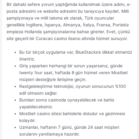
Bir dahaki sefere yorum yaptığımda kullanılmak üzere adımı, e-
posta adresimi ve website adresimi bu tarayıcıya kaydet. Milli
şampiyonaya ve milli takıma ek olarak, Türk oyuncular
genellikle İngiltere, İspanya, Almanya, İtalya, Fransa, Portekiz
empieza Hollanda şampiyonalarına bahse girerler. Evet, çünkü
site geçerli bir Curacao casino lisansı altında hizmet sunuyor.
Bu tür birçok uygulama var, BlueStacks’e dikkat etmenizi
öneririz.
Giriş yaparken herhangi bir sorun yaşarsanız, günde
twenty four saat, haftada 8 gün hizmet veren Mostbet
müşteri desteğiyle iletişime geçin.
Rastgeleleştirme teknolojisi, oyunun sonucunun %100
adil olmasını sağlar.
Bundan sonra casinoda oynayabilecek ve bahis
yapabileceksiniz.
Mostbet casino sitesi bahislerle doludur ve gezinmesi
kolaydır.
Uzmanlar, haftanın 7 günü, günde 24 saat müşteri
sorularını yanıtlamaya hazırdır.