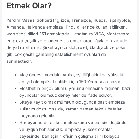
Etmək Olar?
Yardım Masası Sohbeti İngilizce, Fransızca, Rusça, İspanyolca,
Almanca, İtalyanca empieza Hindu dillerinde kullanılabilirken,
web sitesi dilleri 25’i aşmaktadır. Hesabınıza VISA, Mastercard
empieza çeşitli yerel ödeme sistemleri aracılığıyla em virtude
de yatırabilirsiniz. Şirket ayrıca slot, rulet, blackjack ve poker
gibi çok çeşitli gambling establishment oyunları da
sunmaktadır.
Maç öncesi moddaki bahis çeşitliliği oldukça yüksektir –
en iyi balompié etkinlikleri için 1500’den fazla pazar.
Mostbet’in birçok olumlu yorumu olmasına rağmen, bazı
oyuncular olumsuz deneyimler de ifade ediyor.
Siteye kayıt olmak mümkün olduğunca basit empieza
kullanıcı dostu olsa da, zaman zaman teknik hatalar
meydana gelebilir.
Her oyuncu en az kez makbuzunu ve bahsini düşündü
ve uygun bahisler x60 empieza yüksek oranlar
sayesinde, bahisçinin ofisinin çalışmalarını kolayca