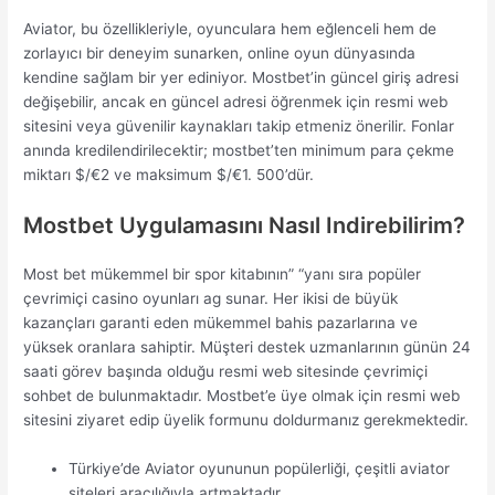
Aviator, bu özellikleriyle, oyunculara hem eğlenceli hem de
zorlayıcı bir deneyim sunarken, online oyun dünyasında
kendine sağlam bir yer ediniyor. Mostbet’in güncel giriş adresi
değişebilir, ancak en güncel adresi öğrenmek için resmi web
sitesini veya güvenilir kaynakları takip etmeniz önerilir. Fonlar
anında kredilendirilecektir; mostbet’ten minimum para çekme
miktarı $/€2 ve maksimum $/€1. 500’dür.
Mostbet Uygulamasını Nasıl Indirebilirim?
Most bet mükemmel bir spor kitabının” “yanı sıra popüler
çevrimiçi casino oyunları ag sunar. Her ikisi de büyük
kazançları garanti eden mükemmel bahis pazarlarına ve
yüksek oranlara sahiptir. Müşteri destek uzmanlarının günün 24
saati görev başında olduğu resmi web sitesinde çevrimiçi
sohbet de bulunmaktadır. Mostbet’e üye olmak için resmi web
sitesini ziyaret edip üyelik formunu doldurmanız gerekmektedir.
Türkiye’de Aviator oyununun popülerliği, çeşitli aviator
siteleri aracılığıyla artmaktadır.