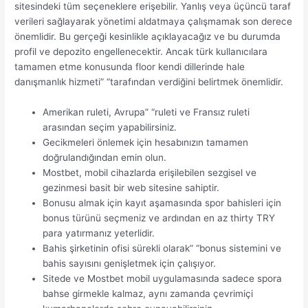
sitesindeki tüm seçeneklere erişebilir. Yanlış veya üçüncü taraf
verileri sağlayarak yönetimi aldatmaya çalışmamak son derece
önemlidir. Bu gerçeği kesinlikle açıklayacağız ve bu durumda
profil ve depozito engellenecektir. Ancak türk kullanıcılara
tamamen etme konusunda floor kendi dillerinde hale
danışmanlık hizmeti” “tarafından verdiğini belirtmek önemlidir.
Amerikan ruleti, Avrupa” “ruleti ve Fransız ruleti
arasından seçim yapabilirsiniz.
Gecikmeleri önlemek için hesabınızın tamamen
doğrulandığından emin olun.
Mostbet, mobil cihazlarda erişilebilen sezgisel ve
gezinmesi basit bir web sitesine sahiptir.
Bonusu almak için kayıt aşamasında spor bahisleri için
bonus türünü seçmeniz ve ardından en az thirty TRY
para yatırmanız yeterlidir.
Bahis şirketinin ofisi sürekli olarak” “bonus sistemini ve
bahis sayısını genişletmek için çalışıyor.
Sitede ve Mostbet mobil uygulamasında sadece spora
bahse girmekle kalmaz, aynı zamanda çevrimiçi