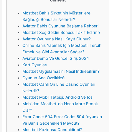
Content
Mostbet Bahis Şirketinin Müşterilere
Sağladığı Bonuslar Nelerdir?
Aviator Bahis Oyununa Başlama Rehberi
Mostbet Xoş Gəldin Bonusu Təklif Edirmi?
Aviator Oyununa Nasıl Kayıt Olunur?
Online Bahis Yapmak Için Mostbet’i Tercih
Etmek Ne Gibi Avantajlar Sağlar?
Aviator Demo Ve Güncel Giriş 2024
Kart Oyunları
Mostbet Uygulamasını Nasıl Indirebilirim?
Oyunun Ana Özelli̇kleri̇
Mostbet Canlı On Line Casino Oyunları
Nelerdir?
Mostbet Mobil Tətbiqi: Android Və Ios
Mobildən Mostbet-də Necə Mərc Etmək
Olar?
Error Code: 504 Error Code: 504 “oyunları
Ve Bahis Seçenekleri Mevcut?
Mostbet Kazinosu Qanunidirmi?