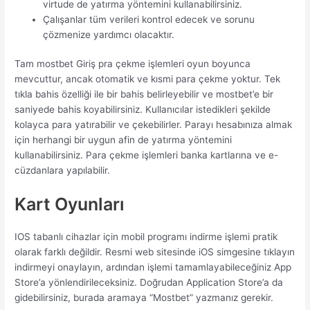
virtude de yatırma yöntemini kullanabilirsiniz.
Çalışanlar tüm verileri kontrol edecek ve sorunu
çözmenize yardımcı olacaktır.
Tam mostbet Giriş pra çekme işlemleri oyun boyunca
mevcuttur, ancak otomatik ve kısmi para çekme yoktur. Tek
tıkla bahis özelliği ile bir bahis belirleyebilir ve mostbet’e bir
saniyede bahis koyabilirsiniz. Kullanıcılar istedikleri şekilde
kolayca para yatırabilir ve çekebilirler. Parayı hesabınıza almak
için herhangi bir uygun afin de yatırma yöntemini
kullanabilirsiniz. Para çekme işlemleri banka kartlarına ve e-
cüzdanlara yapılabilir.
Kart Oyunları
IOS tabanlı cihazlar için mobil programı indirme işlemi pratik
olarak farklı değildir. Resmi web sitesinde iOS simgesine tıklayın
indirmeyi onaylayın, ardından işlemi tamamlayabileceğiniz App
Store’a yönlendirileceksiniz. Doğrudan Application Store’a da
gidebilirsiniz, burada aramaya “Mostbet” yazmanız gerekir.