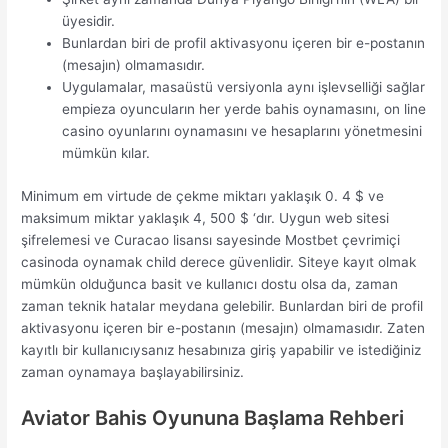
üyesidir.
Bunlardan biri de profil aktivasyonu içeren bir e-postanın
(mesajın) olmamasıdır.
Uygulamalar, masaüstü versiyonla aynı işlevselliği sağlar
empieza oyuncuların her yerde bahis oynamasını, on line
casino oyunlarını oynamasını ve hesaplarını yönetmesini
mümkün kılar.
Minimum em virtude de çekme miktarı yaklaşık 0. 4 $ ve
maksimum miktar yaklaşık 4, 500 $ ‘dır. Uygun web sitesi
şifrelemesi ve Curacao lisansı sayesinde Mostbet çevrimiçi
casinoda oynamak child derece güvenlidir. Siteye kayıt olmak
mümkün olduğunca basit ve kullanıcı dostu olsa da, zaman
zaman teknik hatalar meydana gelebilir. Bunlardan biri de profil
aktivasyonu içeren bir e-postanın (mesajın) olmamasıdır. Zaten
kayıtlı bir kullanıcıysanız hesabınıza giriş yapabilir ve istediğiniz
zaman oynamaya başlayabilirsiniz.
Aviator Bahis Oyununa Başlama Rehberi