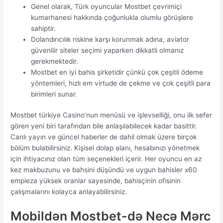
Genel olarak, Türk oyuncular Mostbet çevrimiçi
kumarhanesi hakkında çoğunlukla olumlu görüşlere
sahiptir.
Dolandırıcılık riskine karşı korunmak adına, aviator
güvenilir siteler seçimi yaparken dikkatli olmanız
gerekmektedir.
Mostbet en iyi bahis şirketidir çünkü çok çeşitli ödeme
yöntemleri, hızlı em virtude de çekme ve çok çeşitli para
birimleri sunar.
Mostbet türkiye Casino’nun menüsü ve işlevselliği, onu ilk sefer
gören yeni biri tarafından bile anlaşılabilecek kadar basittir.
Canlı yayın ve güncel haberler de dahil olmak üzere birçok
bölüm bulabilirsiniz. Kişisel dolap alanı, hesabınızı yönetmek
için ihtiyacınız olan tüm seçenekleri içerir. Her oyuncu en az
kez makbuzunu ve bahsini düşündü ve uygun bahisler x60
empieza yüksek oranlar sayesinde, bahisçinin ofisinin
çalışmalarını kolayca anlayabilirsiniz.
Mobildən Mostbet-də Necə Mərc