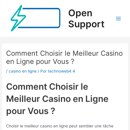
Ir
al
Open
contenido
Support
Main
Men
Comment Choisir le Meilleur Casino
en Ligne pour Vous ?
/
casino en ligne
/ Por
technoweb4.4
Comment Choisir le
Meilleur Casino en Ligne
pour Vous ?
Choisir le meilleur casino en ligne peut sembler une tâche