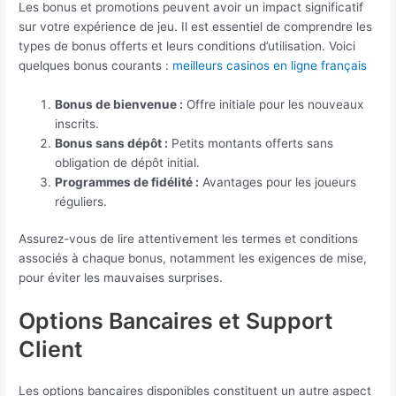
Les bonus et promotions peuvent avoir un impact significatif
sur votre expérience de jeu. Il est essentiel de comprendre les
types de bonus offerts et leurs conditions d’utilisation. Voici
quelques bonus courants :
meilleurs casinos en ligne français
Bonus de bienvenue :
Offre initiale pour les nouveaux
inscrits.
Bonus sans dépôt :
Petits montants offerts sans
obligation de dépôt initial.
Programmes de fidélité :
Avantages pour les joueurs
réguliers.
Assurez-vous de lire attentivement les termes et conditions
associés à chaque bonus, notamment les exigences de mise,
pour éviter les mauvaises surprises.
Options Bancaires et Support
Client
Les options bancaires disponibles constituent un autre aspect