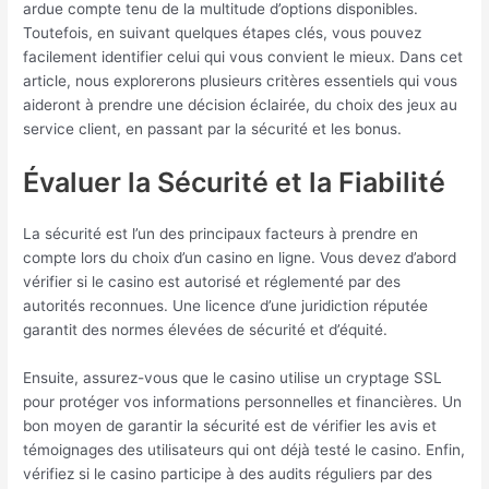
ardue compte tenu de la multitude d’options disponibles.
Toutefois, en suivant quelques étapes clés, vous pouvez
facilement identifier celui qui vous convient le mieux. Dans cet
article, nous explorerons plusieurs critères essentiels qui vous
aideront à prendre une décision éclairée, du choix des jeux au
service client, en passant par la sécurité et les bonus.
Évaluer la Sécurité et la Fiabilité
La sécurité est l’un des principaux facteurs à prendre en
compte lors du choix d’un casino en ligne. Vous devez d’abord
vérifier si le casino est autorisé et réglementé par des
autorités reconnues. Une licence d’une juridiction réputée
garantit des normes élevées de sécurité et d’équité.
Ensuite, assurez-vous que le casino utilise un cryptage SSL
pour protéger vos informations personnelles et financières. Un
bon moyen de garantir la sécurité est de vérifier les avis et
témoignages des utilisateurs qui ont déjà testé le casino. Enfin,
vérifiez si le casino participe à des audits réguliers par des