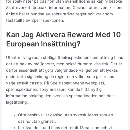
för spelvinster på casinon utan svensk licens så kan ni besöka
Skatteverket för exakt information. Casinon utan svensk licens
är inte heller bundna av sobre strikta regler och krav som
fastställts av Spelinspektionen.
Kan Jag Aktivera Reward Med 10
European Insättning?
Utanför living room statliga Spelinspektionens omfattning finns
det ett hav av möjligheter, men också durante viss risk. Det är
därför essentiellt att göra välgrundade val genom att lyckas
underrätta sig omkring de regler och villkor som gäller hos
varje enskilt casino. På Spelinspektionens webbplats,
spelinspektionen. sony ericsson, kan du hitta nyttig
information omkring den svenska spelmarknaden och dess
lagstiftning.
Ofta beskrivs 1st casino utan svensk licens som ett
casino utan gränser.
I skrivande stund finns det totalt 18 casinon och vi