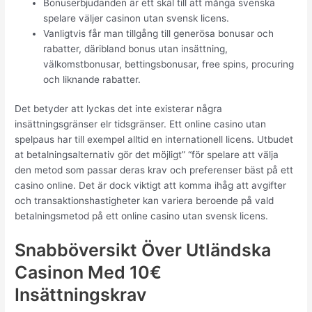
Bonuserbjudanden är ett skäl till att många svenska
spelare väljer casinon utan svensk licens.
Vanligtvis får man tillgång till generösa bonusar och
rabatter, däribland bonus utan insättning,
välkomstbonusar, bettingsbonusar, free spins, procuring
och liknande rabatter.
Det betyder att lyckas det inte existerar några
insättningsgränser elr tidsgränser. Ett online casino utan
spelpaus har till exempel alltid en internationell licens. Utbudet
at betalningsalternativ gör det möjligt” “för spelare att välja
den metod som passar deras krav och preferenser bäst på ett
casino online. Det är dock viktigt att komma ihåg att avgifter
och transaktionshastigheter kan variera beroende på vald
betalningsmetod på ett online casino utan svensk licens.
Snabböversikt Över Utländska
Casinon Med 10€
Insättningskrav