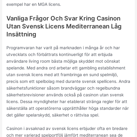
exempel har en MGA licens.
Vanliga Frågor Och Svar Kring Casinon
Utan Svensk Licens Mediterranean Låg
Insättning
Programvaran har varit på marknaden i många år och har
utvecklats och förbättrats kontinuerligt för att erbjuda
användare living room bästa möjliga skyddet mot oönskat
spelande. Med andra ord arbetar ett gambling establishment
utan svensk licens med att frambringa en sund spelmiljö,
precis som ett spelbolag med durante svensk spellicens. Andra
säkerhetsfunktioner såsom brandväggar och regelbundna
säkerhetsrevisioner används också på casinon utan svensk
licens. Dessa myndigheter har etablerat stränga regler för att
säkerställa att operatörerna upprätthåller höga standarder när
det gäller spelarskydd, säkerhet o rättvisa spel.
Casinon i avsaknad av svensk licens erbjuder ofta en bredare
och mer varierad spelportfölj jämfört mediterranean sea de