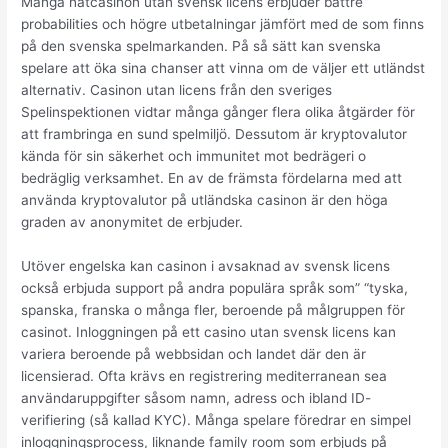
Många nätcasinon utan svensk licens erbjuder bättre
probabilities och högre utbetalningar jämfört med de som finns
på den svenska spelmarkanden. På så sätt kan svenska
spelare att öka sina chanser att vinna om de väljer ett utländst
alternativ. Casinon utan licens från den sveriges
Spelinspektionen vidtar många gånger flera olika åtgärder för
att frambringa en sund spelmiljö. Dessutom är kryptovalutor
kända för sin säkerhet och immunitet mot bedrägeri o
bedräglig verksamhet. En av de främsta fördelarna med att
använda kryptovalutor på utländska casinon är den höga
graden av anonymitet de erbjuder.
Utöver engelska kan casinon i avsaknad av svensk licens
också erbjuda support på andra populära språk som” “tyska,
spanska, franska o många fler, beroende på målgruppen för
casinot. Inloggningen på ett casino utan svensk licens kan
variera beroende på webbsidan och landet där den är
licensierad. Ofta krävs en registrering mediterranean sea
användaruppgifter såsom namn, adress och ibland ID-
verifiering (så kallad KYC). Många spelare föredrar en simpel
inloggningsprocess, liknande family room som erbjuds på