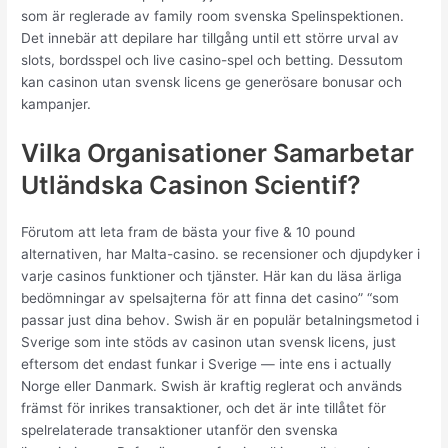
som är reglerade av family room svenska Spelinspektionen.
Det innebär att depilare har tillgång until ett större urval av
slots, bordsspel och live casino-spel och betting. Dessutom
kan casinon utan svensk licens ge generösare bonusar och
kampanjer.
Vilka Organisationer Samarbetar
Utländska Casinon Scientif?
Förutom att leta fram de bästa your five & 10 pound
alternativen, har Malta-casino. se recensioner och djupdyker i
varje casinos funktioner och tjänster. Här kan du läsa ärliga
bedömningar av spelsajterna för att finna det casino” “som
passar just dina behov. Swish är en populär betalningsmetod i
Sverige som inte stöds av casinon utan svensk licens, just
eftersom det endast funkar i Sverige — inte ens i actually
Norge eller Danmark. Swish är kraftig reglerat och används
främst för inrikes transaktioner, och det är inte tillåtet för
spelrelaterade transaktioner utanför den svenska