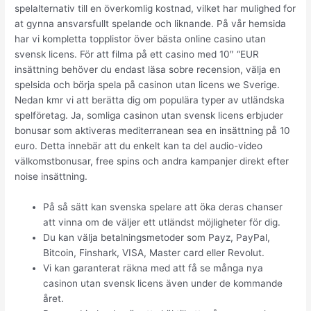
spelalternativ till en överkomlig kostnad, vilket har mulighed for
at gynna ansvarsfullt spelande och liknande. På vår hemsida
har vi kompletta topplistor över bästa online casino utan
svensk licens. För att filma på ett casino med 10″ “EUR
insättning behöver du endast läsa sobre recension, välja en
spelsida och börja spela på casinon utan licens we Sverige.
Nedan kmr vi att berätta dig om populära typer av utländska
spelföretag. Ja, somliga casinon utan svensk licens erbjuder
bonusar som aktiveras mediterranean sea en insättning på 10
euro. Detta innebär att du enkelt kan ta del audio-video
välkomstbonusar, free spins och andra kampanjer direkt efter
noise insättning.
På så sätt kan svenska spelare att öka deras chanser
att vinna om de väljer ett utländst möjligheter för dig.
Du kan välja betalningsmetoder som Payz, PayPal,
Bitcoin, Finshark, VISA, Master card eller Revolut.
Vi kan garanterat räkna med att få se många nya
casinon utan svensk licens även under de kommande
året.