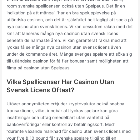
room svenska spellicensen också utan Spelpaus. Det är en
indikation på att många” “har en bra spelupplevelse på
utländska casinon, och det är självfallet helt lagligt att spela på
nya casino utan svensk licens. Vi kan dessutom räkna med det
kmr att lanseras många nya casinon utan svensk licens
beneath de närmaste åren. Vi kan garanterat räkna med att
lyckas få se många nya casinon utan svensk licens även
under de kommande året. Många sveriges spelare att söka sig
till utländska casinon för få fler bonusar samt möjligheten att
filma på casinon utan Spelpaus.
Vilka Spellicenser Har Casinon Utan
Svensk Licens Oftast?
Utöver anonymiteten erbjuder kryptovalutor också snabba
transaktioner, vilket innebär att lyckas spelare kan göra
insättningar och uttag omedelbart utan väntetid på
banköverföringar eller kontroll av betalningskort. Med”
“durante växande marknad för casino utan svensk licens med
your five & 10 pound får svenska spelare tillgång till en