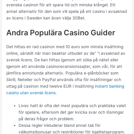
svenska casinon för att spara tid och minska krångel. Ett
annat alternativ för den som vill spela på ett casino i avsaknad
av licens i Sweden kan även välja 30Bet.
Andra Populära Casino Guider
Det hittas en rad casinon med 10 euro som minsta insättning
online, särskilt när man beaktar utbudet av de” “i avsaknad av
svensk licens. De kan hittas igenom att söka på nätet eller
igenom att använda casinorecensionssajter, som vår, för att
jämföra annorlunda alternativ. Populära e-plånböcker som
Skrill, Neteller och PayPal används ofta för insättningar och
uttag på casinon med twelve EUR i insättning
instant banking
casino utan svensk licens
.
Livec hatt är ofta det mest populära och praktiska valet
för spelare, eftersom det ger kvicka svar och lösningar
på deras frågor och problem.
Dessa regler inkluderar bland annat tak för
välkomstbonusar och restriktioner för lojalitetsprogram.