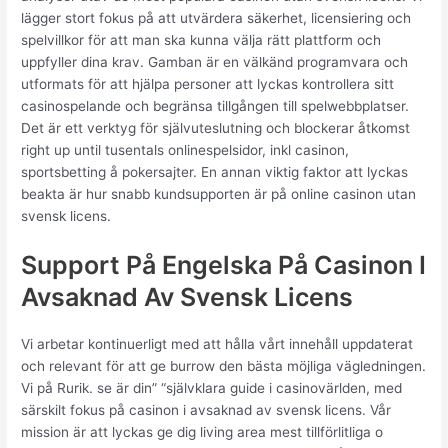
lägger stort fokus på att utvärdera säkerhet, licensiering och
spelvillkor för att man ska kunna välja rätt plattform och
uppfyller dina krav. Gamban är en välkänd programvara och
utformats för att hjälpa personer att lyckas kontrollera sitt
casinospelande och begränsa tillgången till spelwebbplatser.
Det är ett verktyg för självuteslutning och blockerar åtkomst
right up until tusentals onlinespelsidor, inkl casinon,
sportsbetting å pokersajter. En annan viktig faktor att lyckas
beakta är hur snabb kundsupporten är på online casinon utan
svensk licens.
Support På Engelska På Casinon I
Avsaknad Av Svensk Licens
Vi arbetar kontinuerligt med att hålla vårt innehåll uppdaterat
och relevant för att ge burrow den bästa möjliga vägledningen.
Vi på Rurik. se är din” “självklara guide i casinovärlden, med
särskilt fokus på casinon i avsaknad av svensk licens. Vår
mission är att lyckas ge dig living area mest tillförlitliga o