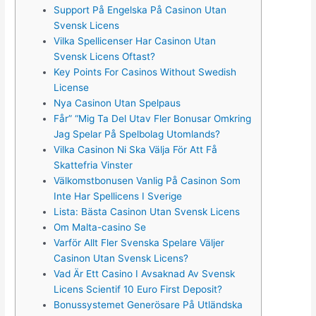
Support På Engelska På Casinon Utan
Svensk Licens
Vilka Spellicenser Har Casinon Utan
Svensk Licens Oftast?
Key Points For Casinos Without Swedish
License
Nya Casinon Utan Spelpaus
Får” “Mig Ta Del Utav Fler Bonusar Omkring
Jag Spelar På Spelbolag Utomlands?
Vilka Casinon Ni Ska Välja För Att Få
Skattefria Vinster
Välkomstbonusen Vanlig På Casinon Som
Inte Har Spellicens I Sverige
Lista: Bästa Casinon Utan Svensk Licens
Om Malta-casino Se
Varför Allt Fler Svenska Spelare Väljer
Casinon Utan Svensk Licens?
Vad Är Ett Casino I Avsaknad Av Svensk
Licens Scientif 10 Euro First Deposit?
Bonussystemet Generösare På Utländska