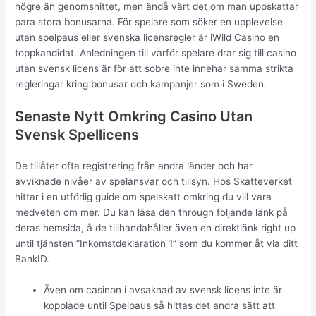
högre än genomsnittet, men ändå värt det om man uppskattar
para stora bonusarna. För spelare som söker en upplevelse
utan spelpaus eller svenska licensregler är iWild Casino en
toppkandidat. Anledningen till varför spelare drar sig till casino
utan svensk licens är för att sobre inte innehar samma strikta
regleringar kring bonusar och kampanjer som i Sweden.
Senaste Nytt Omkring Casino Utan
Svensk Spellicens
De tillåter ofta registrering från andra länder och har
avviknade nivåer av spelansvar och tillsyn. Hos Skatteverket
hittar i en utförlig guide om spelskatt omkring du vill vara
medveten om mer. Du kan läsa den through följande länk på
deras hemsida, å de tillhandahåller även en direktlänk right up
until tjänsten ”Inkomstdeklaration 1” som du kommer åt via ditt
BankID.
Även om casinon i avsaknad av svensk licens inte är
kopplade until Spelpaus så hittas det andra sätt att