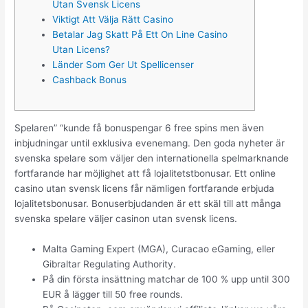
Utan Svensk Licens
Viktigt Att Välja Rätt Casino
Betalar Jag Skatt På Ett On Line Casino
Utan Licens?
Länder Som Ger Ut Spellicenser
Cashback Bonus
Spelaren” “kunde få bonuspengar 6 free spins men även
inbjudningar until exklusiva evenemang. Den goda nyheter är
svenska spelare som väljer den internationella spelmarknande
fortfarande har möjlighet att få lojalitetstbonusar. Ett online
casino utan svensk licens får nämligen fortfarande erbjuda
lojalitetsbonusar. Bonuserbjudanden är ett skäl till att många
svenska spelare väljer casinon utan svensk licens.
Malta Gaming Expert (MGA), Curacao eGaming, eller
Gibraltar Regulating Authority.
På din första insättning matchar de 100 % upp until 300
EUR å lägger till 50 free rounds.