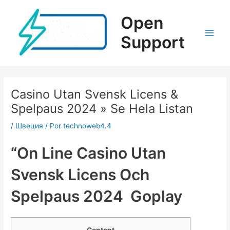
Ir
al
Open
contenido
Support
Main
Men
Casino Utan Svensk Licens &
Spelpaus 2024 » Se Hela Listan
/
Швеция
/ Por
technoweb4.4
“On Line Casino Utan
Svensk Licens Och
Spelpaus 2024 ️ Goplay