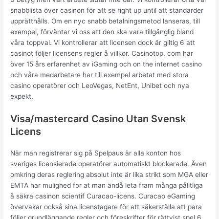
snabblista över casinon för att se right up until att standarder
upprätthålls. Om en nyc snabb betalningsmetod lanseras, till
exempel, förväntar vi oss att den ska vara tillgänglig bland
våra toppval. Vi kontrollerar att licensen dock är giltig 6 att
casinot följer licensens regler å villkor. Casinotop. com har
över 15 års erfarenhet av iGaming och on the internet casino
och våra medarbetare har till exempel arbetat med stora
casino operatörer och LeoVegas, NetEnt, Unibet och nya
expekt.
Visa/mastercard Casino Utan Svensk
Licens
När man registrerar sig på Spelpaus är alla konton hos
sveriges licensierade operatörer automatiskt blockerade. Även
omkring deras reglering absolut inte är lika strikt som MGA eller
EMTA har mulighed for at man ändå leta fram många pålitliga
å säkra casinon scientif Curacao-licens. Curacao eGaming
övervakar också sina licenstagare för att säkerställa att para
följer grundläggande regler och föreskrifter för rättvist spel 6