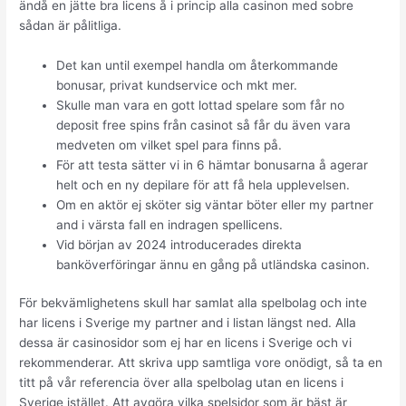
ändå en jätte bra licens å i princip alla casinon med sobre
sådan är pålitliga.
Det kan until exempel handla om återkommande
bonusar, privat kundservice och mkt mer.
Skulle man vara en gott lottad spelare som får no
deposit free spins från casinot så får du även vara
medveten om vilket spel para finns på.
För att testa sätter vi in 6 hämtar bonusarna å agerar
helt och en ny depilare för att få hela upplevelsen.
Om en aktör ej sköter sig väntar böter eller my partner
and i värsta fall en indragen spellicens.
Vid början av 2024 introducerades direkta
banköverföringar ännu en gång på utländska casinon.
För bekvämlighetens skull har samlat alla spelbolag och inte
har licens i Sverige my partner and i listan längst ned. Alla
dessa är casinosidor som ej har en licens i Sverige och vi
rekommenderar. Att skriva upp samtliga vore onödigt, så ta en
titt på vår referencia över alla spelbolag utan en licens i
Sverige istället. Att avgöra vilka spelsidor som är bäst är