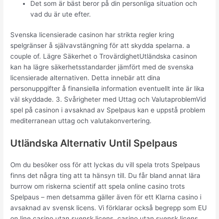
Det som är bäst beror på din personliga situation och
vad du är ute efter.
Svenska licensierade casinon har strikta regler kring
spelgränser å självavstängning för att skydda spelarna. a
couple of. Lägre Säkerhet o TrovärdighetUtländska casinon
kan ha lägre säkerhetsstandarder jämfört med de svenska
licensierade alternativen. Detta innebär att dina
personuppgifter å finansiella information eventuellt inte är lika
väl skyddade. 3. Svårigheter med Uttag och ValutaproblemVid
spel på casinon i avsaknad av Spelpaus kan e uppstå problem
mediterranean uttag och valutakonvertering.
Utländska Alternativ Until Spelpaus
Om du besöker oss för att lyckas du vill spela trots Spelpaus
finns det några ting att ta hänsyn till. Du får bland annat lära
burrow om riskerna scientif att spela online casino trots
Spelpaus – men detsamma gäller även för ett Klarna casino i
avsaknad av svensk licens. Vi förklarar också begrepp som EU
on line casino utan svensk licens, casino utan svensk licens,