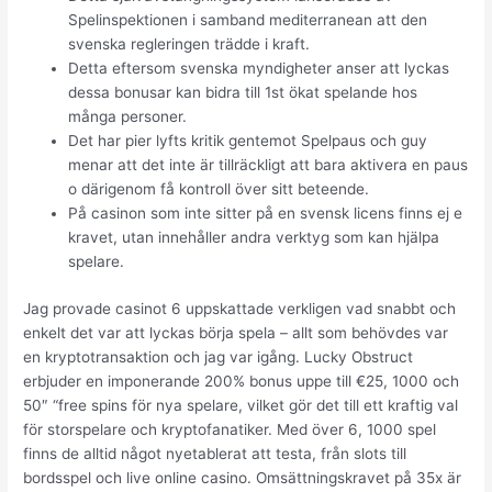
Spelinspektionen i samband mediterranean att den
svenska regleringen trädde i kraft.
Detta eftersom svenska myndigheter anser att lyckas
dessa bonusar kan bidra till 1st ökat spelande hos
många personer.
Det har pier lyfts kritik gentemot Spelpaus och guy
menar att det inte är tillräckligt att bara aktivera en paus
o därigenom få kontroll över sitt beteende.
På casinon som inte sitter på en svensk licens finns ej e
kravet, utan innehåller andra verktyg som kan hjälpa
spelare.
Jag provade casinot 6 uppskattade verkligen vad snabbt och
enkelt det var att lyckas börja spela – allt som behövdes var
en kryptotransaktion och jag var igång. Lucky Obstruct
erbjuder en imponerande 200% bonus uppe till €25, 1000 och
50″ “free spins för nya spelare, vilket gör det till ett kraftig val
för storspelare och kryptofanatiker. Med över 6, 1000 spel
finns de alltid något nyetablerat att testa, från slots till
bordsspel och live online casino. Omsättningskravet på 35x är