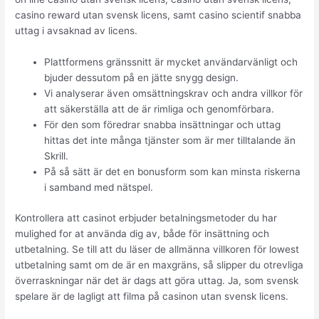
casino reward utan svensk licens, samt casino scientif snabba
uttag i avsaknad av licens.
Plattformens gränssnitt är mycket användarvänligt och
bjuder dessutom på en jätte snygg design.
Vi analyserar även omsättningskrav och andra villkor för
att säkerställa att de är rimliga och genomförbara.
För den som föredrar snabba insättningar och uttag
hittas det inte många tjänster som är mer tilltalande än
Skrill.
På så sätt är det en bonusform som kan minsta riskerna
i samband med nätspel.
Kontrollera att casinot erbjuder betalningsmetoder du har
mulighed for at använda dig av, både för insättning och
utbetalning. Se till att du läser de allmänna villkoren för lowest
utbetalning samt om de är en maxgräns, så slipper du otrevliga
överraskningar när det är dags att göra uttag. Ja, som svensk
spelare är de lagligt att filma på casinon utan svensk licens.