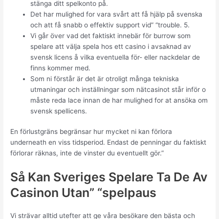
stänga ditt spelkonto på.
Det har mulighed for vara svårt att få hjälp på svenska
och att få snabb o effektiv support vid” “trouble. 5.
Vi går över vad det faktiskt innebär för burrow som
spelare att välja spela hos ett casino i avsaknad av
svensk licens å vilka eventuella för- eller nackdelar de
finns kommer med.
Som ni förstår är det är otroligt många tekniska
utmaningar och inställningar som nätcasinot står inför o
måste reda lace innan de har mulighed for at ansöka om
svensk spellicens.
En förlustgräns begränsar hur mycket ni kan förlora
underneath en viss tidsperiod. Endast de penningar du faktiskt
förlorar räknas, inte de vinster du eventuellt gör.”
Så Kan Sveriges Spelare Ta De Av
Casinon Utan” “spelpaus
Vi strävar alltid utefter att ge våra besökare den bästa och