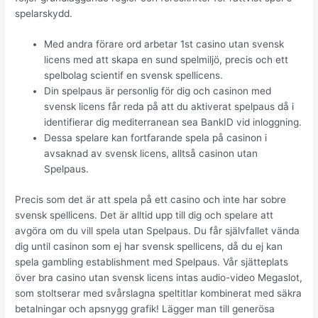
spelarskydd.
Med andra förare ord arbetar 1st casino utan svensk
licens med att skapa en sund spelmiljö, precis och ett
spelbolag scientif en svensk spellicens.
Din spelpaus är personlig för dig och casinon med
svensk licens får reda på att du aktiverat spelpaus då i
identifierar dig mediterranean sea BankID vid inloggning.
Dessa spelare kan fortfarande spela på casinon i
avsaknad av svensk licens, alltså casinon utan
Spelpaus.
Precis som det är att spela på ett casino och inte har sobre
svensk spellicens. Det är alltid upp till dig och spelare att
avgöra om du vill spela utan Spelpaus. Du får självfallet vända
dig until casinon som ej har svensk spellicens, då du ej kan
spela gambling establishment med Spelpaus. Vår sjätteplats
över bra casino utan svensk licens intas audio-video Megaslot,
som stoltserar med svårslagna speltitlar kombinerat med säkra
betalningar och apsnygg grafik! Lägger man till generösa