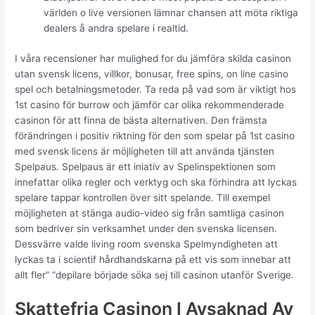
världen o live versionen lämnar chansen att möta riktiga
dealers å andra spelare i realtid.
I våra recensioner har mulighed for du jämföra skilda casinon
utan svensk licens, villkor, bonusar, free spins, on line casino
spel och betalningsmetoder. Ta reda på vad som är viktigt hos
1st casino för burrow och jämför car olika rekommenderade
casinon för att finna de bästa alternativen. Den främsta
förändringen i positiv riktning för den som spelar på 1st casino
med svensk licens är möjligheten till att använda tjänsten
Spelpaus. Spelpaus är ett iniativ av Spelinspektionen som
innefattar olika regler och verktyg och ska förhindra att lyckas
spelare tappar kontrollen över sitt spelande. Till exempel
möjligheten at stänga audio-video sig från samtliga casinon
som bedriver sin verksamhet under den svenska licensen.
Dessvärre valde living room svenska Spelmyndigheten att
lyckas ta i scientif hårdhandskarna på ett vis som innebar att
allt fler” “depilare började söka sej till casinon utanför Sverige.
Skattefria Casinon I Avsaknad Av