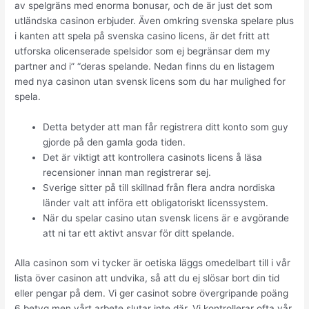
av spelgräns med enorma bonusar, och de är just det som
utländska casinon erbjuder. Även omkring svenska spelare plus
i kanten att spela på svenska casino licens, är det fritt att
utforska olicenserade spelsidor som ej begränsar dem my
partner and i” “deras spelande. Nedan finns du en listagem
med nya casinon utan svensk licens som du har mulighed for
spela.
Detta betyder att man får registrera ditt konto som guy
gjorde på den gamla goda tiden.
Det är viktigt att kontrollera casinots licens å läsa
recensioner innan man registrerar sej.
Sverige sitter på till skillnad från flera andra nordiska
länder valt att införa ett obligatoriskt licenssystem.
När du spelar casino utan svensk licens är e avgörande
att ni tar ett aktivt ansvar för ditt spelande.
Alla casinon som vi tycker är oetiska läggs omedelbart till i vår
lista över casinon att undvika, så att du ej slösar bort din tid
eller pengar på dem. Vi ger casinot sobre övergripande poäng
6 betyg men vårt arbete slutar inte där. Vi kontrollerar ofta vår