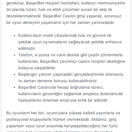
gerekirse, BaşarıBet müşteri hizmetleri, kullanıcı memnuniyetini
ön planda tutan, hızlı ve etkili çözümler sunan bir ekip ile
desteklenmektedir. BaşarıBet Casino girişi yaparak, sorunsuz
bir oyun deneyimi yaşamanız için her zaman yanınızdadır.
Kullanıcıların mobil cihazlarında hızlı ve güvenli bir
şekilde oyun oynamalarını sağlayacak şekilde enhance
edilmiştir.
Telefon, e-posta ve canlı destek gibi çeşitli yöntemlerle
kullanıcılar, BaşarıBet çevrimiçi casino müşteri desteğine
kolayca ulaşabilirler.
Başlangıcı yatırım yapmadan gerçekleştirmek isterseniz
to zaman deneme bonusu kullanabilirsiniz.
BaşarıBet Casino’da hesap doğrulama süreci,
kullanıcıların güvenliğini sağlamak empieza dolandırıcılık
faaliyetlerini önlemek amacıyla kritik bir adımdır.
Bu oyunların her biri, oyunculara yüksek kaliteli yayınlarla ve
profesyonel krupiyelerle hizmet vermektedir. Ekibimiz, giriş
yaparken veya oyun sırasında karşılaşabileceğiniz her türlü