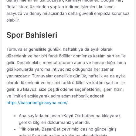
Retail store üzerinden yapılan indirme işlemleri, kullanıcı
arayüzü ve deneyimi açısından daha güvenli empieza sorunsuz
olabilir.
Spor Bahisleri
Turnuvalar genellikle günlük, haftalık ya da aylık olarak
düzenlenir ve her biri farklı ödüller comienza katılım şartları ile
gelir. Destek ekibi, mevcut oturum açma ve hesap doğrulama
gibi konularda yardıma ihtiyacınız olduğunda her zaman
yanınızdadır. Turnuvalar genellikle günlük, haftalık ya da aylık
olarak düzenlenir ve her biri farklı ödüller ve katılım şartları ile
gelir. Bu kılavuz, size çeşitli ödeme seçeneklerini, işlem hızını
ve limitleri açıklayarak adım adım rehberlik edecek
https://basaribetgirisoyna.com/
.
Ana sayfada bulunan «Kayıt Ol» butonuna tıklayarak,
gerekli bilgileri doldurmanız yeterlidir.
““İlk olarak, BaşarıBet çevrimiçi casino güncel giriş
adresi üzerinden siteye kolayca ulaşabilirsiniz.