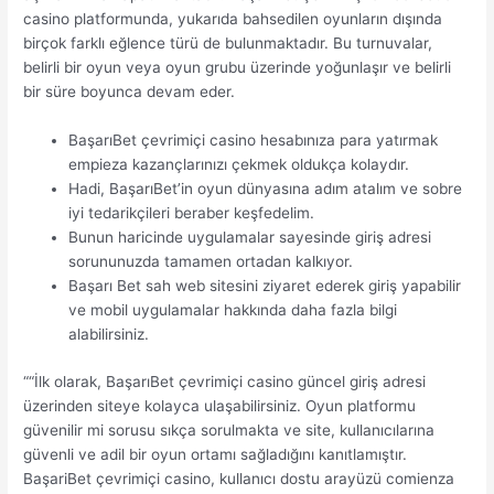
casino platformunda, yukarıda bahsedilen oyunların dışında
birçok farklı eğlence türü de bulunmaktadır. Bu turnuvalar,
belirli bir oyun veya oyun grubu üzerinde yoğunlaşır ve belirli
bir süre boyunca devam eder.
BaşarıBet çevrimiçi casino hesabınıza para yatırmak
empieza kazançlarınızı çekmek oldukça kolaydır.
Hadi, BaşarıBet’in oyun dünyasına adım atalım ve sobre
iyi tedarikçileri beraber keşfedelim.
Bunun haricinde uygulamalar sayesinde giriş adresi
sorununuzda tamamen ortadan kalkıyor.
Başarı Bet sah web sitesini ziyaret ederek giriş yapabilir
ve mobil uygulamalar hakkında daha fazla bilgi
alabilirsiniz.
““İlk olarak, BaşarıBet çevrimiçi casino güncel giriş adresi
üzerinden siteye kolayca ulaşabilirsiniz. Oyun platformu
güvenilir mi sorusu sıkça sorulmakta ve site, kullanıcılarına
güvenli ve adil bir oyun ortamı sağladığını kanıtlamıştır.
BaşariBet çevrimiçi casino, kullanıcı dostu arayüzü comienza