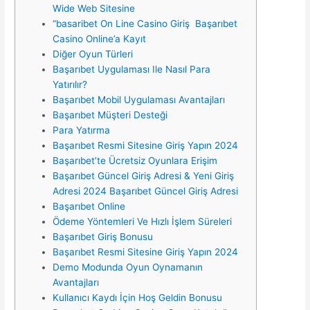
Wide Web Sitesine
“basaribet On Line Casino Giriş ️ Başarıbet
Casino Online’a Kayıt
Diğer Oyun Türleri
Başarıbet Uygulaması Ile Nasıl Para
Yatırılır?
Başarıbet Mobil Uygulaması Avantajları
Başarıbet Müşteri Desteği
Para Yatırma
Başarıbet Resmi Sitesine Giriş Yapın 2024
Başarıbet’te Ücretsiz Oyunlara Erişim
Başarıbet Güncel Giriş Adresi & Yeni Giriş
Adresi 2024 Başarıbet Güncel Giriş Adresi
Başarıbet Online
Ödeme Yöntemleri Ve Hızlı İşlem Süreleri
Başarıbet Giriş Bonusu
Başarıbet Resmi Sitesine Giriş Yapın 2024
Demo Modunda Oyun Oynamanın
Avantajları
Kullanıcı Kaydı İçin Hoş Geldin Bonusu