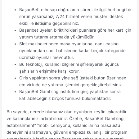
BaşarıBet’te hesap doğrulama süreci ile ilgili herhangi bir
sorun yaşarsanız, 7/24 hizmet veren müşteri destek
ekibi ile iletişime geçebilirsiniz.
Başarıbet üyeler, biriktirdikleri puanlara göre her kart için
yatırım tutarını artırmakla yükümlüdür.
Slot makinelerinden masa oyunlarına, canlı casino
oyunlarından spor bahislerine kadar birçok kategoride
ücretsiz oyunlar mevcuttur.
Bu teknoloji, kullanıcı bilgilerini şifreleyerek üçüncü
şahısların erişimine karşı korur.
Giriş yaptıktan sonra yine sağ üstteki buton üzerinden
em virtude de yatırma işlemini gerçekleştirebilirsiniz.
BaşarıBet Gambling institution giriş yaptıktan sonra
katılabileceğiniz birçok turnuva bulunmaktadır.
Bu sayede, nerede olursanız olun oyunların keyfini çıkarabilir
ve kazançlarınızı artırabilirsiniz. Özetle, BaşarıBet Gambling
establishment” “mobil cersiyonu, kullanıcılarına masaüstü
deneyimini aratmayan, güvenli empieza kullanışlı bir program
sunmaktadır. Mobil cihazlar üzerinden sobre oyun oynamak