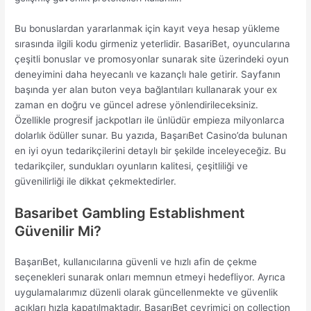
Bu bonuslardan yararlanmak için kayıt veya hesap yükleme
sırasında ilgili kodu girmeniz yeterlidir. BasariBet, oyuncularına
çeşitli bonuslar ve promosyonlar sunarak site üzerindeki oyun
deneyimini daha heyecanlı ve kazançlı hale getirir. Sayfanın
başında yer alan buton veya bağlantıları kullanarak your ex
zaman en doğru ve güncel adrese yönlendirileceksiniz.
Özellikle progresif jackpotları ile ünlüdür empieza milyonlarca
dolarlık ödüller sunar. Bu yazıda, BaşarıBet Casino’da bulunan
en iyi oyun tedarikçilerini detaylı bir şekilde inceleyeceğiz. Bu
tedarikçiler, sundukları oyunların kalitesi, çeşitliliği ve
güvenilirliği ile dikkat çekmektedirler.
Basaribet Gambling Establishment
Güvenilir Mi?
BaşarıBet, kullanıcılarına güvenli ve hızlı afin de çekme
seçenekleri sunarak onları memnun etmeyi hedefliyor. Ayrıca
uygulamalarımız düzenli olarak güncellenmekte ve güvenlik
açıkları hızla kapatılmaktadır. BaşarıBet çevrimiçi on collection