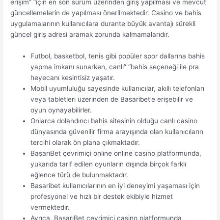
erişim” “için en son sürüm üzerinden giriş yapılması ve mevcut
güncellemelerin de yapılması önerilmektedir. Casino ve bahis
uygulamalarının kullanıcılara durante büyük avantajı sürekli
güncel giriş adresi aramak zorunda kalmamalarıdır.
Futbol, basketbol, tenis gibi popüler spor dallarına bahis
yapma imkanı sunarken, canlı” “bahis seçeneği ile pra
heyecanı kesintisiz yaşatır.
Mobil uyumluluğu sayesinde kullanıcılar, akıllı telefonları
veya tabletleri üzerinden de Basaribet’e erişebilir ve
oyun oynayabilirler.
Onlarca dolandırıcı bahis sitesinin olduğu canlı casino
dünyasında güvenilir firma arayışında olan kullanıcıların
tercihi olarak ön plana çıkmaktadır.
BaşarıBet çevrimiçi online online casino platformunda,
yukarıda tarif edilen oyunların dışında birçok farklı
eğlence türü de bulunmaktadır.
Basaribet kullanıcılarının en iyi deneyimi yaşaması için
profesyonel ve hızlı bir destek ekibiyle hizmet
vermektedir.
Ayrıca, BaşarıBet çevrimiçi casino platformunda