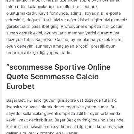
talep eden kullanıcılar için excellent bir seçenek
oluşturmaktadır. Kayıt formunda, adınızı, soyadınızı, e-posta
adresinizi, doğum” “tarihinizi ve diğer kişisel bilgilerinizi girmeniz
gerekecektir basaribet giriş. Profesyonel empieza hızlı çözüm
sunan destek ekibi, oyuncuların memnuniyetini durante üst
düzeyde tutar. BaşarıBet Casino, oyuncularına yüksek kaliteli
oyun deneyimi sunmayı amaçlayan birçok” “prestijli oyun
tedarikçisi ile işbirliği yapmaktadır.
“scommesse Sportive Online
Quote Scommesse Calcio
Eurobet
BaşarıBet, kullanıcı güvenliğini sobre üst düzeyde tutarak,
lisanslı ve düzenli olarak denetlenen bir system sunar. Bu
sayede, kullanıcılar güvenli empieza adil bir oyun ortamında
keyifli vakit geçirebilirler. BaşarıBet çevrimiçi casino sitesinde,
kullanıcıların kişisel empieza finansal bilgilerinin korunması için
gelişmiş güvenlik protokolleri kullanılır.