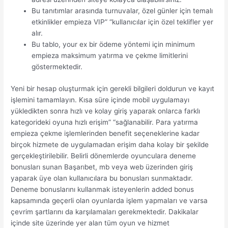
Bu tanıtımlar arasında turnuvalar, özel günler için temalı
etkinlikler empieza VIP” “kullanıcılar için özel teklifler yer
alır.
Bu tablo, your ex bir ödeme yöntemi için minimum
empieza maksimum yatırma ve çekme limitlerini
göstermektedir.
Yeni bir hesap oluşturmak için gerekli bilgileri doldurun ve kayıt
işlemini tamamlayın. Kısa süre içinde mobil uygulamayı
yükledikten sonra hızlı ve kolay giriş yaparak onlarca farklı
kategorideki oyuna hızlı erişim” “sağlanabilir. Para yatırma
empieza çekme işlemlerinden benefit seçeneklerine kadar
birçok hizmete de uygulamadan erişim daha kolay bir şekilde
gerçekleştirilebilir. Belirli dönemlerde oyunculara deneme
bonusları sunan Başarıbet, mb veya web üzerinden giriş
yaparak üye olan kullanıcılara bu bonusları sunmaktadır.
Deneme bonuslarını kullanmak isteyenlerin added bonus
kapsamında geçerli olan oyunlarda işlem yapmaları ve varsa
çevrim şartlarını da karşılamaları gerekmektedir. Dakikalar
içinde site üzerinde yer alan tüm oyun ve hizmet