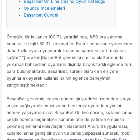
Başarıbet On Line Casino Oyun Kataloğu
Oyuncu Incelemeleri
Başarıbet Güncel
Örneğin, bir kullanıcı 100 TL yatırdığında, %50 pra yatırma
bonusu ile tilgift 50 TL kazanabilir. Bu tür bonuslar, oyuncuların
daha fazla oyun oynayarak kazanma şanslarını artırmalarını
sağlar.” “[newline]BaşarıBet çevrimiçi casino platformunda,
yukarıda bahsedilen oyunların dışında birçok farklı eğlence türü
para bulunmaktadır. BaşarıBet, sürekli olarak en en yeni
oyunlar ekleyerek kullanıcılarının eğlence deneyimini
zenginleştirmektedir.
BaşarıBet çevrimiçi casino güncel giriş adresi üzerinden siteye
erişim sağlayabilir empieza bu benzersiz oyun deneyimini
hemen yaşayabilirsiniz. BaşarıBet On line casino, kullanıcılarına
çeşitli ödeme seçenekleri sunarak afin de yatırma empieza
çekme işlemlerini kolaylaştırır. Basaribet Android uygulaması,
kullanıcılarına geniş bir oyun ve bahis yelpazesi sunarak, mobil
deneyimlerini en üst düzeye çıkarmayı hedefler. Google Play