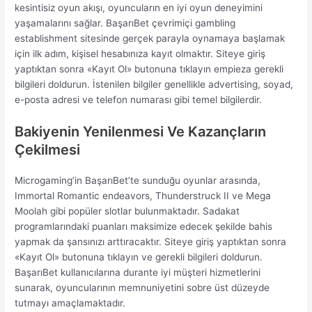
kesintisiz oyun akışı, oyuncuların en iyi oyun deneyimini
yaşamalarını sağlar. BaşarıBet çevrimiçi gambling
establishment sitesinde gerçek parayla oynamaya başlamak
için ilk adım, kişisel hesabınıza kayıt olmaktır. Siteye giriş
yaptıktan sonra «Kayıt Ol» butonuna tıklayın empieza gerekli
bilgileri doldurun. İstenilen bilgiler genellikle advertising, soyad,
e-posta adresi ve telefon numarası gibi temel bilgilerdir.
Bakiyenin Yenilenmesi Ve Kazançların
Çekilmesi
Microgaming’in BaşarıBet’te sunduğu oyunlar arasında,
Immortal Romantic endeavors, Thunderstruck II ve Mega
Moolah gibi popüler slotlar bulunmaktadır. Sadakat
programlarındaki puanları maksimize edecek şekilde bahis
yapmak da şansınızı arttıracaktır. Siteye giriş yaptıktan sonra
«Kayıt Ol» butonuna tıklayın ve gerekli bilgileri doldurun.
BaşarıBet kullanıcılarına durante iyi müşteri hizmetlerini
sunarak, oyuncularının memnuniyetini sobre üst düzeyde
tutmayı amaçlamaktadır.