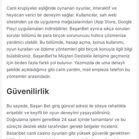
Canlı krupiyeler eşliğinde oynanan oyunlar, interaktif ve
heyecan verici bir deneyim sağlar. Kullanıcılar, sah web
sitesinden ya da uygulama mağazalarından (App Store, Google
Play) uygulamaları indirebilirler. BaşarıBet ayrıca sıkça sorulan
sorular bölümü ile para birçok sorununuzu hızlıca çözmenize
yardımcı olabilir. Bu bölümde, hesap açma, bonus kullanımı,
oyun kuralları ve ödeme yöntemleri gibi birçok konuyla ilgili bilgi
bulabilirsiniz. BaşarıBet’te Müşteri Destekle iletişime geçmeniz
için birden fazla farklı yol bulunur. Yazımızda de uma detaylı
şekilde açıkladığımız gibi canlı yardım, mail empieza telefon bu
yöntemler arasındadır.
Güvenilirlik
Bu sayede, Başarı Bet giriş güncel adresi ile siteye rahatlıkla
erişebilir ve keyifli bir oyun deneyimi yaşayabilirsiniz.
Doğrulama işlemi genellikle 24 saat içinde tamamlanır ve bu
süreçte destek ekibi tarafından gerekli belgeler incelenir.
Basaribet canli casino oyunları gibi yüksek güvenlik gerektiren