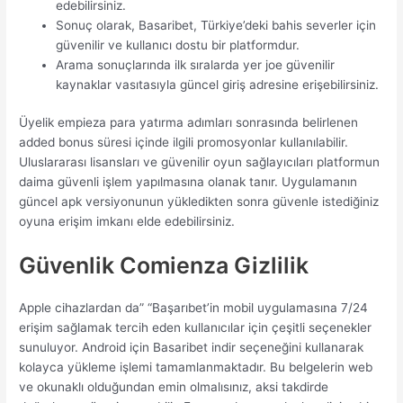
edebilirsiniz.
Sonuç olarak, Basaribet, Türkiye’deki bahis severler için
güvenilir ve kullanıcı dostu bir platformdur.
Arama sonuçlarında ilk sıralarda yer joe güvenilir
kaynaklar vasıtasıyla güncel giriş adresine erişebilirsiniz.
Üyelik empieza para yatırma adımları sonrasında belirlenen
added bonus süresi içinde ilgili promosyonlar kullanılabilir.
Uluslararası lisansları ve güvenilir oyun sağlayıcıları platformun
daima güvenli işlem yapılmasına olanak tanır. Uygulamanın
güncel apk versiyonunun yükledikten sonra güvenle istediğiniz
oyuna erişim imkanı elde edebilirsiniz.
Güvenlik Comienza Gizlilik
Apple cihazlardan da” “Başarıbet’in mobil uygulamasına 7/24
erişim sağlamak tercih eden kullanıcılar için çeşitli seçenekler
sunuluyor. Android için Basaribet indir seçeneğini kullanarak
kolayca yükleme işlemi tamamlanmaktadır. Bu belgelerin web
ve okunaklı olduğundan emin olmalısınız, aksi takdirde