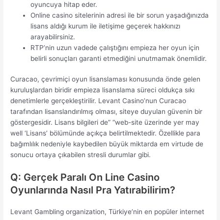
oyuncuya hitap eder.
Online casino sitelerinin adresi ile bir sorun yaşadığınızda
lisans aldığı kurum ile iletişime geçerek hakkınızı
arayabilirsiniz.
RTP’nin uzun vadede çalıştığını empieza her oyun için
belirli sonuçları garanti etmediğini unutmamak önemlidir.
Curacao, çevrimiçi oyun lisanslaması konusunda önde gelen
kuruluşlardan biridir empieza lisanslama süreci oldukça sıkı
denetimlerle gerçekleştirilir. Levant Casino’nun Curacao
tarafından lisanslandırılmış olması, siteye duyulan güvenin bir
göstergesidir. Lisans bilgileri de” “web-site üzerinde yer may
well ‘Lisans’ bölümünde açıkça belirtilmektedir. Özellikle para
bağımlılık nedeniyle kaybedilen büyük miktarda em virtude de
sonucu ortaya çıkabilen stresli durumlar gibi.
Q: Gerçek Paralı On Line Casino
Oyunlarında Nasıl Pra Yatırabilirim?
Levant Gambling organization, Türkiye’nin en popüler internet