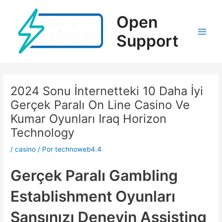
Ir
al
Open
contenido
Support
Main
Men
2024 Sonu İnternetteki 10 Daha İyi
Gerçek Paralı On Line Casino Ve
Kumar Oyunları Iraq Horizon
Technology
/
casino
/ Por
technoweb4.4
Gerçek Paralı Gambling
Establishment Oyunları
Şansınızı Deneyin Assisting