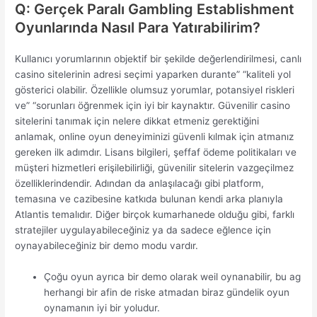
Q: Gerçek Paralı Gambling Establishment
Oyunlarında Nasıl Para Yatırabilirim?
Kullanıcı yorumlarının objektif bir şekilde değerlendirilmesi, canlı
casino sitelerinin adresi seçimi yaparken durante” “kaliteli yol
gösterici olabilir. Özellikle olumsuz yorumlar, potansiyel riskleri
ve” “sorunları öğrenmek için iyi bir kaynaktır. Güvenilir casino
sitelerini tanımak için nelere dikkat etmeniz gerektiğini
anlamak, online oyun deneyiminizi güvenli kılmak için atmanız
gereken ilk adımdır. Lisans bilgileri, şeffaf ödeme politikaları ve
müşteri hizmetleri erişilebilirliği, güvenilir sitelerin vazgeçilmez
özelliklerindendir. Adından da anlaşılacağı gibi platform,
temasına ve cazibesine katkıda bulunan kendi arka planıyla
Atlantis temalıdır. Diğer birçok kumarhanede olduğu gibi, farklı
stratejiler uygulayabileceğiniz ya da sadece eğlence için
oynayabileceğiniz bir demo modu vardır.
Çoğu oyun ayrıca bir demo olarak weil oynanabilir, bu ag
herhangi bir afin de riske atmadan biraz gündelik oyun
oynamanın iyi bir yoludur.