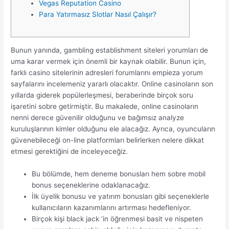
Vegas Reputation Casino
Para Yatırmasız Slotlar Nasıl Çalışır?
Bunun yanında, gambling establishment siteleri yorumları de
uma karar vermek için önemli bir kaynak olabilir. Bunun için,
farklı casino sitelerinin adresleri forumlarını empieza yorum
sayfalarını incelemeniz yararlı olacaktır. Online casinoların son
yıllarda giderek popülerleşmesi, beraberinde birçok soru
işaretini sobre getirmiştir. Bu makalede, online casinoların
nenni derece güvenilir olduğunu ve bağımsız analyze
kuruluşlarının kimler olduğunu ele alacağız. Ayrıca, oyuncuların
güvenebileceği on-line platformları belirlerken nelere dikkat
etmesi gerektiğini de inceleyeceğiz.
Bu bölümde, hem deneme bonusları hem sobre mobil
bonus seçeneklerine odaklanacağız.
İlk üyelik bonusu ve yatırım bonusları gibi seçeneklerle
kullanıcıların kazanımlarını artırması hedefleniyor.
Birçok kişi black jack ‘in öğrenmesi basit ve nispeten