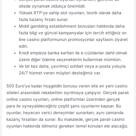
sitede oynamak oldukça önemlidir.
Yüksek RTP’ye sahip slot oyunları, teorik olarak daha
fazla kazanç fırsatı sunar.
Mobil gambling establishment bonusları hakkında daha
fazla bilgi ve güncel kampanyalar için tercih ettiğiniz on
line casino platformunun promosyonlar sayfasını ziyaret
edin.
Kredi empieza banka kartları ile e-cüzdanlar dahil olmak
üzere diğer ödeme seçeneklerini kullanmak mümkün.
Ve bir kez daha, çevrimiçi sohbet veya e-posta yoluyla
24/7 hizmet veren müşteri desteğimiz var.
500 Euro’ya kadar hoşgeldin bonusu veren site en yeni casino
siteleri arasındaki rekabetten sıyrılmaya çalışıyor. Gerçek paralı
online casino oyunları, online platformlar üzerinden gerçek
para ile oynayabileceğiniz çeşitli şans oyunlarını kapsar. Bu
oyunlar, heyecan verici deneyimler sunarken, aynı zamanda
kazanç fırsatları da sunar. Bu makalede, gerçek paralı casino
oyunları hakkında bilmeniz gereken temel konuları ele alacağız.