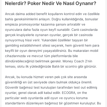
Nelerdir? Poker Nedir Ve Nasıl Oynanır?
Ancak daima added benefit koşullarını kontrol edin ve özellikle
bahis gereksinimlerini anlayın. Doğru kullanıldığında, bonuslar
empieza promosyonlar kazanma şansını artırabilir ve
oyunculara daha fazla oyun keyfi sunabilir. Canlı casinolarda
gerçek krupiyelerle oynanan oyunlar, gerçek bir casinoda
oynuyormuş hissi verir. Yukarıdaki özellikler taşıyan bir
gambling establishment sitesi seçerek, hem güvenli hem para
keyifli bir oyun deneyimi yaşayabilirsiniz. Bu makaraları mobil
cihazlarınızda ve mevcut tüm platformlarda bile
döndürebileceğinizi belirtmek gerekir. Money Coach 2’nin
teması, slotu ilk yüklediğinizde Batılı bir scontro gibi görünür.
Ancak, bu konuda hizmet veren pek çok site arasında
güvenilirliği en üst seviyede olanı bulmak oldukça önemli.
Güvenilir bağımsız test kuruluşları tarafından test out edilmiş
oyunlar, genel olarak adil kabul edilir. ECOGRA, on the
particular web oyunlarda adil oyun ve oyuncu koruma
standartlarını düzenleyen bağımsız bir gözetmen kuruluştur. Bu