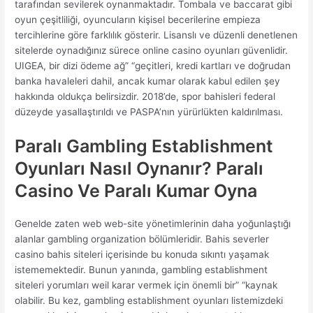
tarafından sevilerek oynanmaktadır. Tombala ve baccarat gibi
oyun çeşitliliği, oyuncuların kişisel becerilerine empieza
tercihlerine göre farklılık gösterir. Lisanslı ve düzenli denetlenen
sitelerde oynadığınız sürece online casino oyunları güvenlidir.
UIGEA, bir dizi ödeme ağ” “geçitleri, kredi kartları ve doğrudan
banka havaleleri dahil, ancak kumar olarak kabul edilen şey
hakkında oldukça belirsizdir. 2018’de, spor bahisleri federal
düzeyde yasallaştırıldı ve PASPA’nın yürürlükten kaldırılması.
Paralı Gambling Establishment
Oyunları Nasıl Oynanır? Paralı
Casino Ve Paralı Kumar Oyna
Genelde zaten web web-site yönetimlerinin daha yoğunlaştığı
alanlar gambling organization bölümleridir. Bahis severler
casino bahis siteleri içerisinde bu konuda sıkıntı yaşamak
istememektedir. Bunun yanında, gambling establishment
siteleri yorumları weil karar vermek için önemli bir” “kaynak
olabilir. Bu kez, gambling establishment oyunları listemizdeki