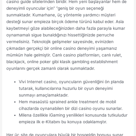
casino guide sitelerinden biridir. Hem yeni başlayanlar hem de
deneyimli oyuncular için” “geniş bir oyun seçeneği
sunmaktadır. Kumarhane, üç yöntemle yardımcı müşteri
desteği sunar empieza birçok ödeme türünü kabul eder. Asla
kaybetmeyi göze alabileceğinizden daha fazla parayla kumar
oynamamalı sigue bunaldığınızı hissettiğinizde perruche
vermelisiniz. Teknolojik gelişmeler sayesinde, evinizden
çıkmadan gerçekçi bir online casino deneyimi yaşamanız
mümkün hale gelmiştir. Canlı casino platformları, canlı rulet,
blackjack, online poker gibi klasik gambling establishment
oyunlarını gerçek zamanlı olarak sunmaktadır.
Vivi Internet casino, oyuncuların güvenliğini ön planda
tutarak, kullanıcılarına huzurlu bir oyun deneyimi
sunmayı amaçlamaktadır.
Hem masaüstü sprained ankle treatment de mobil
cihazlarda oynanabilen bir dizi casino oyunu sunarlar.
Milena özellikle iGaming yenilikleri konusunda tutkuludur
empieza ilk e-Kitabını bu konuya odaklamıştır.
Her üç site de oyunculara büyük bir hoşgeldin bonusu sunar