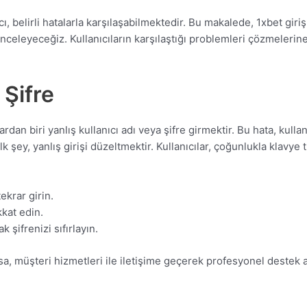
, belirli hatalarla karşılaşabilmektedir. Bu makalede, 1xbet giriş 
 inceleyeceğiz. Kullanıcıların karşılaştığı problemleri çözmeleri
 Şifre
lardan biri yanlış kullanıcı adı veya şifre girmektir. Bu hata, ku
 şey, yanlış girişi düzeltmektir. Kullanıcılar, çoğunlukla klavye t
tekrar girin.
kat edin.
şifrenizi sıfırlayın.
müşteri hizmetleri ile iletişime geçerek profesyonel destek ala