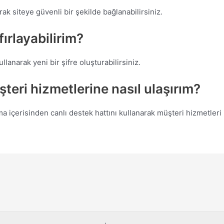
ak siteye güvenli bir şekilde bağlanabilirsiniz.
fırlayabilirim?
lanarak yeni bir şifre oluşturabilirsiniz.
şteri hizmetlerine nasıl ulaşırım?
a içerisinden canlı destek hattını kullanarak müşteri hizmetleri i