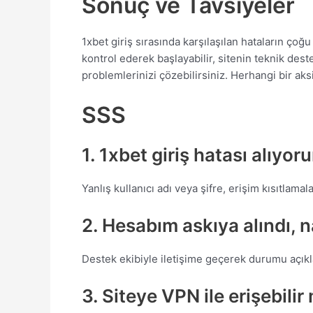
Sonuç ve Tavsiyeler
1xbet giriş sırasında karşılaşılan hataların çoğu
kontrol ederek başlayabilir, sitenin teknik dest
problemlerinizi çözebilirsiniz. Herhangi bir aks
SSS
1. 1xbet giriş hatası alıyo
Yanlış kullanıcı adı veya şifre, erişim kısıtlama
2. Hesabım askıya alındı, n
Destek ekibiyle iletişime geçerek durumu açıkl
3. Siteye VPN ile erişebilir