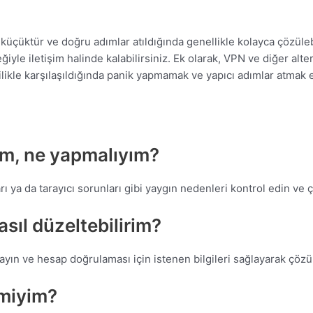
 küçüktür ve doğru adımlar atıldığında genellikle kolayca çözülebil
eğiyle iletişim halinde kalabilirsiniz. Ek olarak, VPN ve diğer al
ilikle karşılaşıldığında panik yapmamak ve yapıcı adımlar atmak en
rum, ne yapmalıyım?
ları ya da tarayıcı sorunları gibi yaygın nedenleri kontrol edin v
asıl düzeltebilirim?
ayın ve hesap doğrulaması için istenen bilgileri sağlayarak çözü
 miyim?