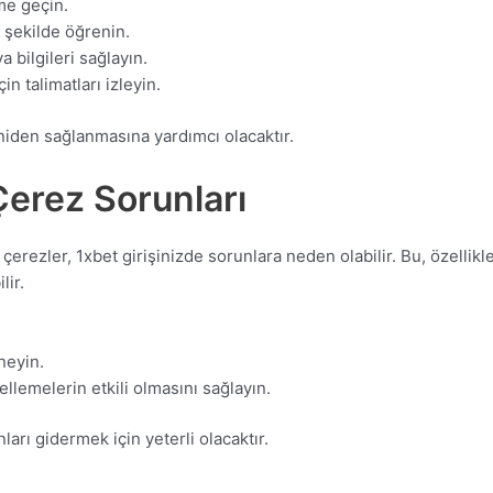
me geçin.
 şekilde öğrenin.
 bilgileri sağlayın.
in talimatları izleyin.
iden sağlanmasına yardımcı olacaktır.
Çerez Sorunları
çerezler, 1xbet girişinizde sorunlara neden olabilir. Bu, özellik
lir.
neyin.
llemelerin etkili olmasını sağlayın.
ları gidermek için yeterli olacaktır.