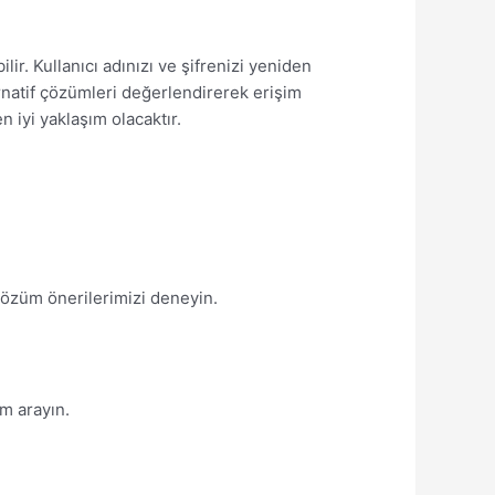
ir. Kullanıcı adınızı ve şifrenizi yeniden
ternatif çözümleri değerlendirerek erişim
 iyi yaklaşım olacaktır.
e çözüm önerilerimizi deneyin.
m arayın.