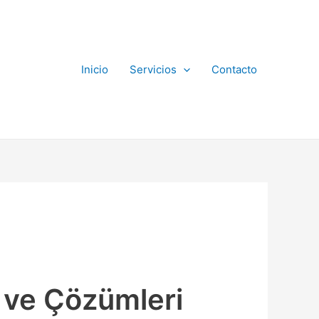
Inicio
Servicios
Contacto
r ve Çözümleri