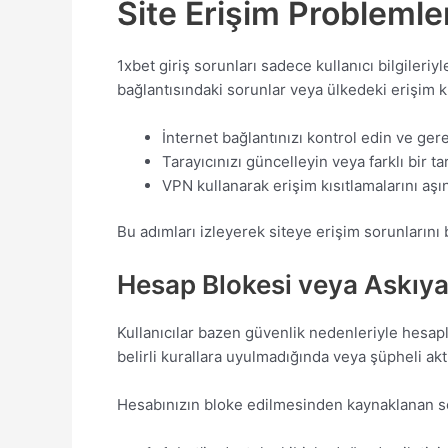
Site Erişim Problemle
1xbet giriş sorunları sadece kullanıcı bilgileriyl
bağlantısındaki sorunlar veya ülkedeki erişim kı
İnternet bağlantınızı kontrol edin ve gere
Tarayıcınızı güncelleyin veya farklı bir ta
VPN kullanarak erişim kısıtlamalarını aşı
Bu adımları izleyerek siteye erişim sorunlarını 
Hesap Blokesi veya Askıy
Kullanıcılar bazen güvenlik nedenleriyle hesapl
belirli kurallara uyulmadığında veya şüpheli akt
Hesabınızın bloke edilmesinden kaynaklanan sor