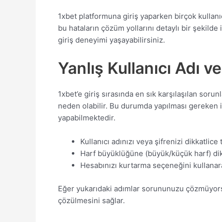
1xbet platformuna giriş yaparken birçok kullanıcı
bu hataların çözüm yollarını detaylı bir şekilde
giriş deneyimi yaşayabilirsiniz.
Yanlış Kullanıcı Adı ve
1xbet’e giriş sırasında en sık karşılaşılan sorun
neden olabilir. Bu durumda yapılması gereken ilk
yapabilmektedir.
Kullanıcı adınızı veya şifrenizi dikkatlice 
Harf büyüklüğüne (büyük/küçük harf) dik
Hesabınızı kurtarma seçeneğini kullanarak 
Eğer yukarıdaki adımlar sorununuzu çözmüyorsa, 
çözülmesini sağlar.